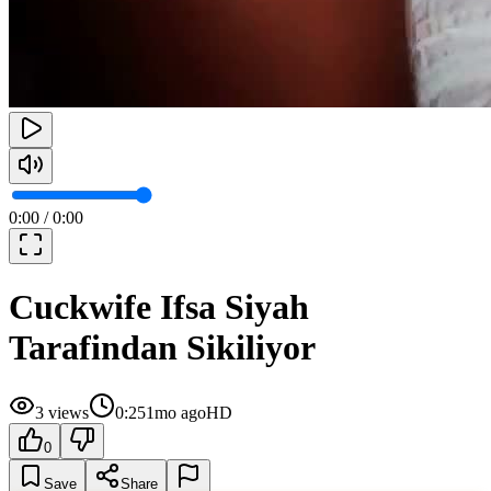
0:00
/
0:00
Cuckwife Ifsa Siyah
Tarafindan Sikiliyor
3
views
0:25
1mo ago
HD
0
Save
Share