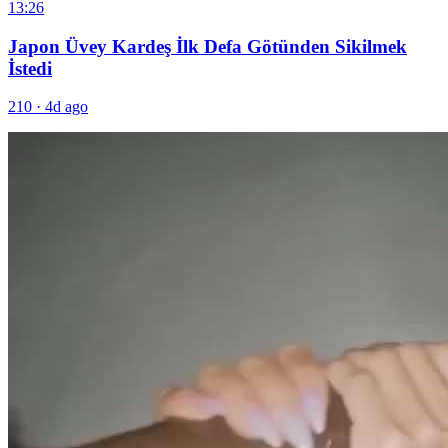
13:26
Japon Üvey Kardeş İlk Defa Götünden Sikilmek
İstedi
210
·
4d ago