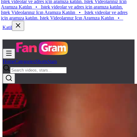
 videolar ve adres için aramıza katılın. Istek Videolarınız Icın
ıza Katılın
•
Istek videolar ve adres için aramıza katılın.
 Videolarınız Icın Aramıza Katılın
•
Istek videolar ve adres
aramıza katılın. Istek Videolarınız Icın Aramıza Katılın
•
Katil
Home
Categories
Shorts
Stars