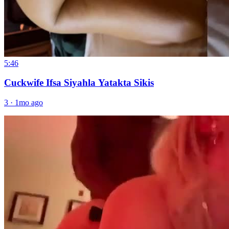
5:46
Cuckwife Ifsa Siyahla Yatakta Sikis
3
·
1mo ago