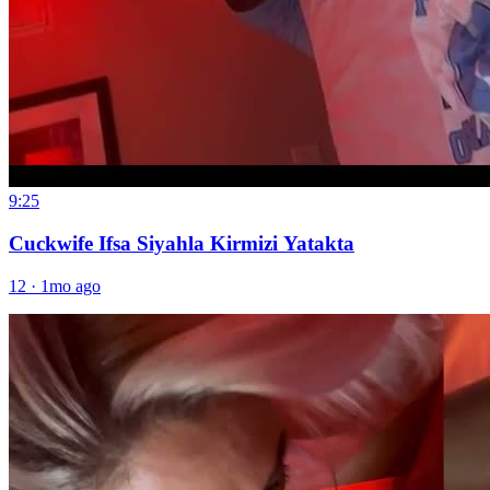
9:25
Cuckwife Ifsa Siyahla Kirmizi Yatakta
12
·
1mo ago