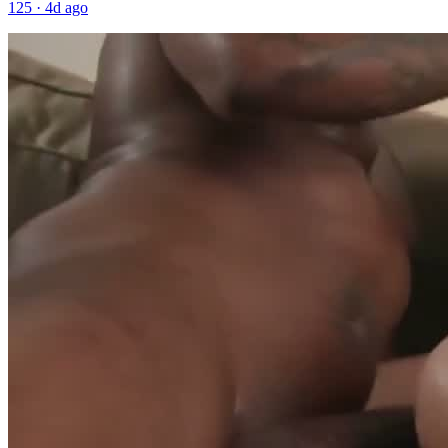
125
·
4d ago