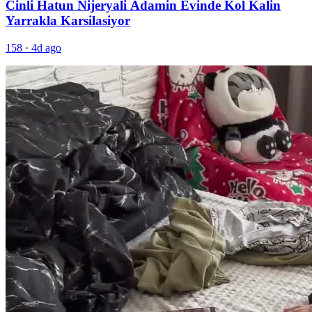
Cinli Hatun Nijeryali Adamin Evinde Kol Kalin
Yarrakla Karsilasiyor
158
·
4d ago