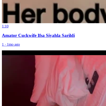
1:10
Amator Cuckwife Ifsa Siyahla Sarildi
1
·
1mo ago