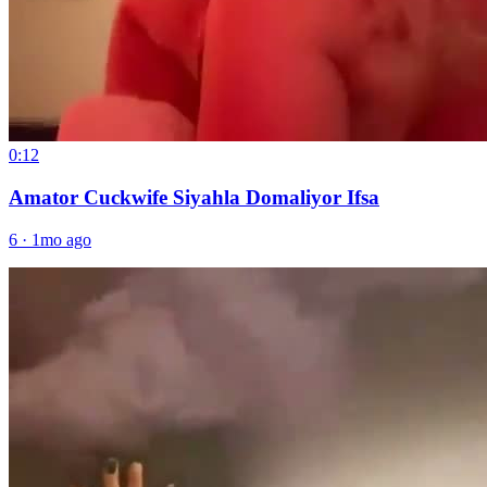
0:12
Amator Cuckwife Siyahla Domaliyor Ifsa
6
·
1mo ago