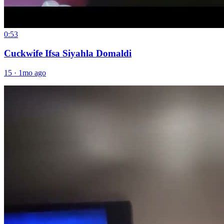
0:53
Cuckwife Ifsa Siyahla Domaldi
15
·
1mo ago