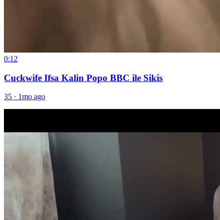
0:12
Cuckwife Ifsa Kalin Popo BBC ile Sikis
35
·
1mo ago