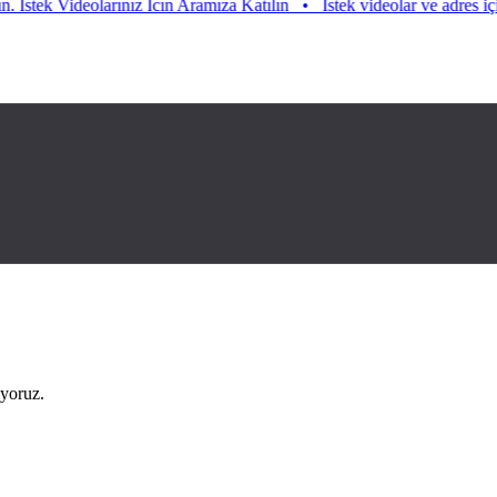
tek Videolarınız Icın Aramıza Katılın
•
Istek videolar ve adres için ara
iyoruz.