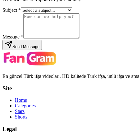
Subject
*
Message
*
Send Message
En güncel Türk ifşa videoları. HD kalitede Türk ifşa, ünlü ifşa ve amat
Site
Home
Categories
Stars
Shorts
Legal