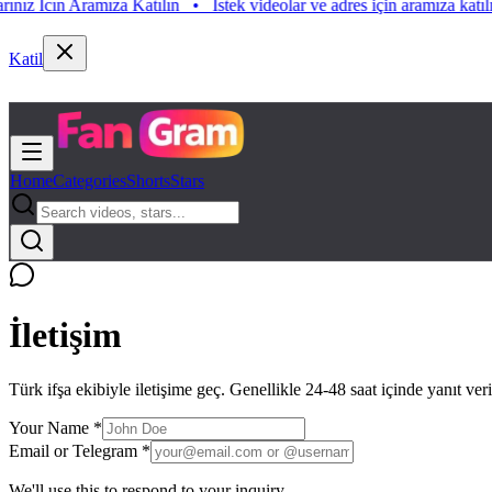
 Icın Aramıza Katılın
•
Istek videolar ve adres için aramıza katılın. Is
Katil
Home
Categories
Shorts
Stars
İletişim
Türk ifşa
ekibiyle iletişime geç. Genellikle 24-48 saat içinde yanıt ver
Your Name
*
Email or Telegram
*
We'll use this to respond to your inquiry.