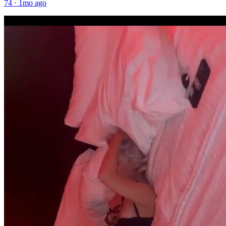
74
·
1mo ago