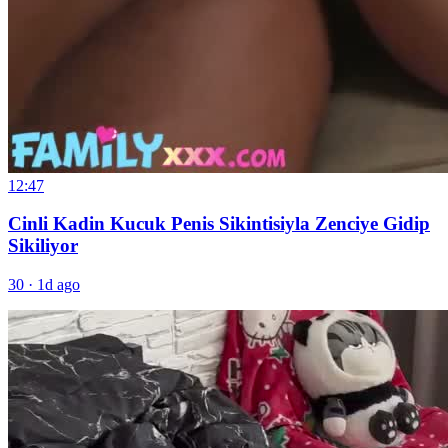
12:47
Cinli Kadin Kucuk Penis Sikintisiyla Zenciye Gidip
Sikiliyor
30
·
1d ago