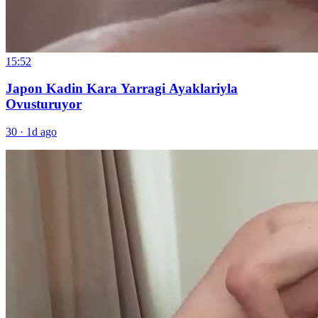
15:52
Japon Kadin Kara Yarragi Ayaklariyla
Ovusturuyor
30
·
1d ago