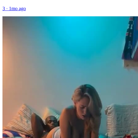
3
·
1mo ago