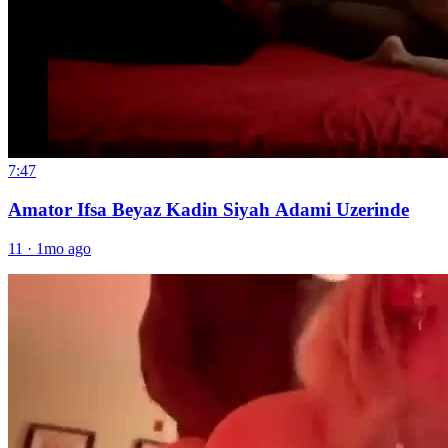
7:47
Amator Ifsa Beyaz Kadin Siyah Adami Uzerinde
11
·
1mo ago