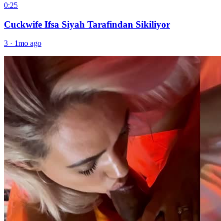
0:25
Cuckwife Ifsa Siyah Tarafindan Sikiliyor
3
·
1mo ago