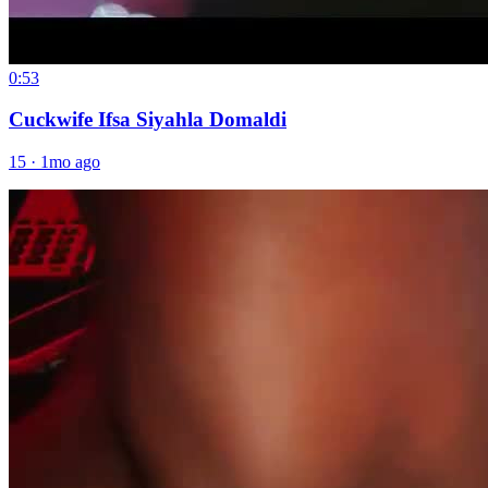
0:53
Cuckwife Ifsa Siyahla Domaldi
15
·
1mo ago