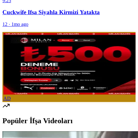
9:25
Cuckwife Ifsa Siyahla Kirmizi Yatakta
12
·
1mo ago
AD
Popüler İfşa Videoları