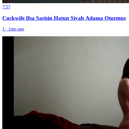
7:57
Cuckwife Ifsa Sarisin Hatun Siyah Adama Oturmus
1
·
1mo ago