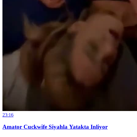
23:16
Amator Cuckwife Siyahla Yatakta Inliyor