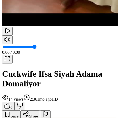
0:00
/
0:00
Cuckwife Ifsa Siyah Adama
Domaliyor
14
views
2:36
1mo ago
HD
0
Save
Share