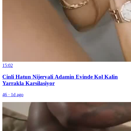
15:02
Cinli Hatun Nijeryali Adamin Evinde Kol Kalin
Yarrakla Karsilasiyor
46
·
1d ago