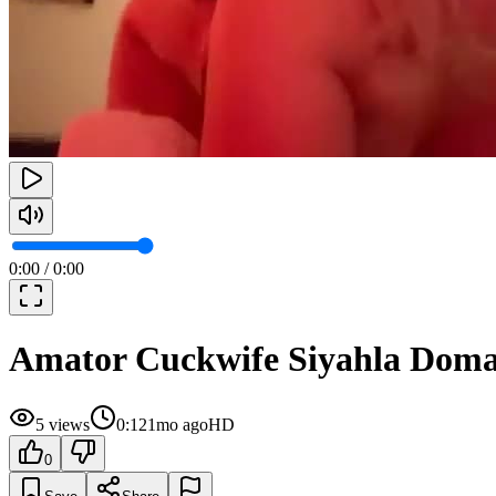
0:00
/
0:00
Amator Cuckwife Siyahla Domal
5
views
0:12
1mo ago
HD
0