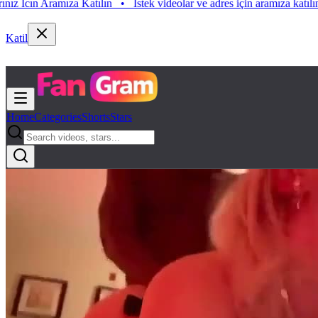
 Aramıza Katılın
•
Istek videolar ve adres için aramıza katılın. Istek V
Katil
Home
Categories
Shorts
Stars