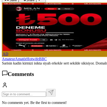
Save
Share
AD
Amateur
Amatör
Hotwife
BBC
Sarisin kadin kirmizi isikta siyah erkekle sert sekilde sikisiyor. Do
Comments
No comments yet. Be the first to comment!