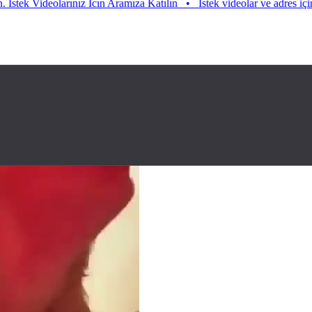
ideolarınız Icın Aramıza Katılın
•
Istek videolar ve adres için aramıza