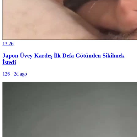
13:26
Japon Üvey Kardeş İlk Defa Götünden Sikilmek
İstedi
126
·
2d ago