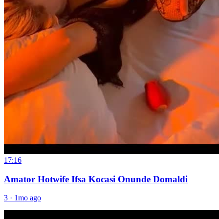
17:16
Amator Hotwife Ifsa Kocasi Onunde Domaldi
3
·
1mo ago