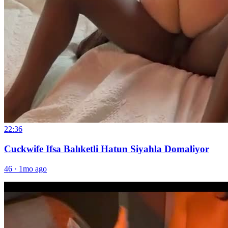
22:36
Cuckwife Ifsa Balıketli Hatun Siyahla Domaliyor
46
·
1mo ago