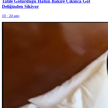
Tatile Götürdüğü Hatun Bakire Çıkınca Göt
Deliğinden Sikiyor
10
·
2d ago