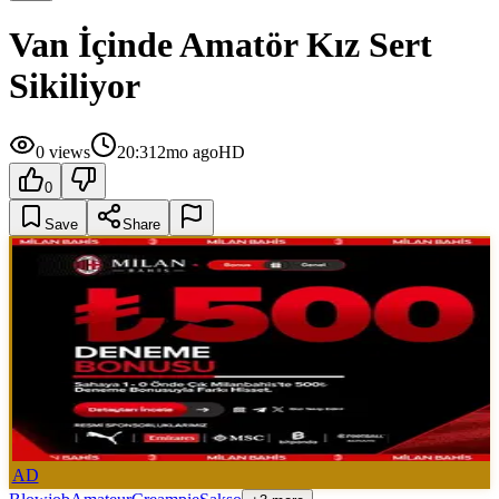
Van İçinde Amatör Kız Sert
Sikiliyor
0
views
20:31
2mo ago
HD
0
Save
Share
AD