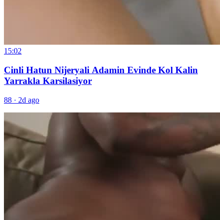
15:02
Cinli Hatun Nijeryali Adamin Evinde Kol Kalin
Yarrakla Karsilasiyor
88
·
2d ago