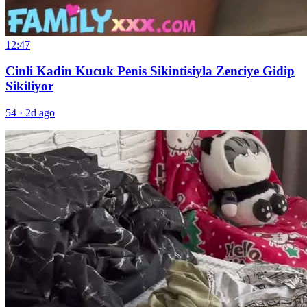
12:47
Cinli Kadin Kucuk Penis Sikintisiyla Zenciye Gidip
Sikiliyor
54
·
2d ago