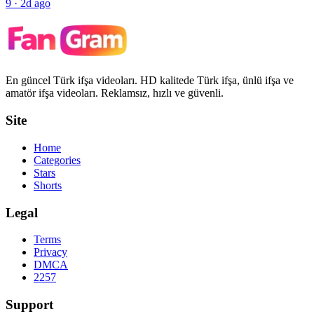
9
·
2d ago
En güncel Türk ifşa videoları. HD kalitede Türk ifşa, ünlü ifşa ve
amatör ifşa videoları. Reklamsız, hızlı ve güvenli.
Site
Home
Categories
Stars
Shorts
Legal
Terms
Privacy
DMCA
2257
Support