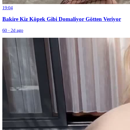
19:04
Bakire Kiz Köpek Gibi Domaliyor Götten Veriyor
60
·
2d ago