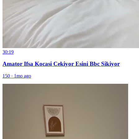
30:19
Amator Ifsa Kocasi Cekiyor Esini Bbc Sikiyor
150
·
1mo ago