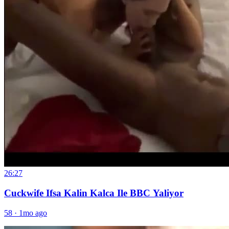
26:27
Cuckwife Ifsa Kalin Kalca Ile BBC Yaliyor
58
·
1mo ago