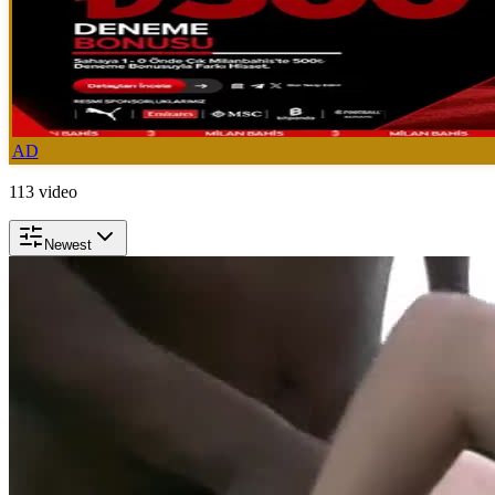
AD
113
video
Newest