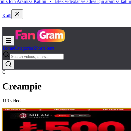
n Aramıza Katılın
•
Istek videolar ve adres için aramıza katılın. Istek 
Katil
Home
Categories
Shorts
Stars
C
Creampie
113
video