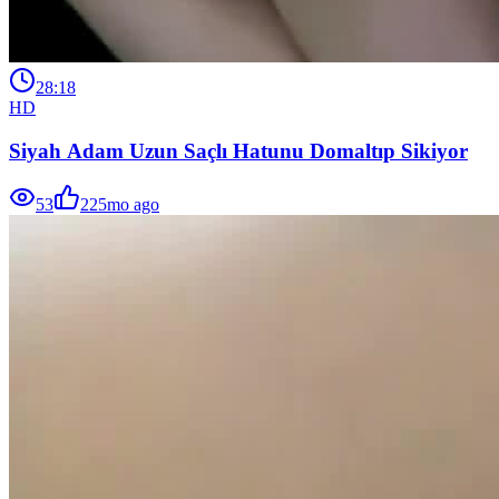
28:18
HD
Siyah Adam Uzun Saçlı Hatunu Domaltıp Sikiyor
53
22
5mo ago