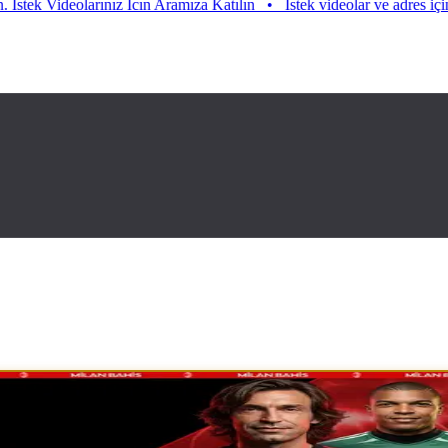
Videolarınız Icın Aramıza Katılın
•
Istek videolar ve adres için aramıza