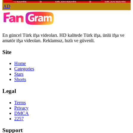
AD
En güncel Türk ifşa videoları. HD kalitede Türk ifşa, ünlü ifşa ve
amatör ifşa videoları. Reklamsız, hızlı ve güvenli.
Site
Home
Categories
Stars
Shorts
Legal
Terms
Privacy
DMCA
2257
Support