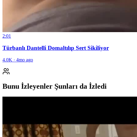
2:01
Türbanlı Dantelli Domaltılıp Sert Sikiliyor
4.0K
·
4mo ago
Bunu İzleyenler Şunları da İzledi