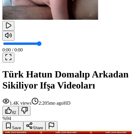
0:00
/
0:00
Türk Hatun Domalıp Arkadan
Sikiliyor Ifşa Videoları
1.4K
views
2:20
5mo ago
HD
82
%
94
Save
Share