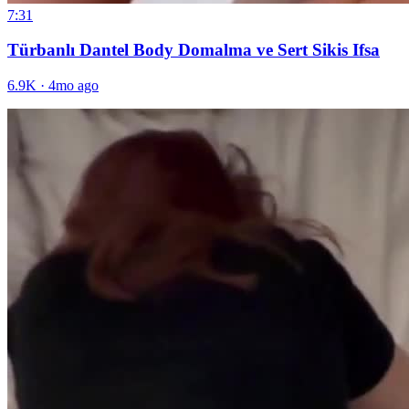
7:31
Türbanlı Dantel Body Domalma ve Sert Sikis Ifsa
6.9K
·
4mo ago