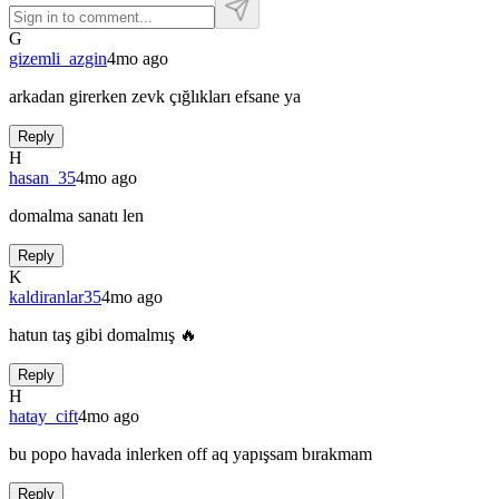
G
gizemli_azgin
4mo ago
arkadan girerken zevk çığlıkları efsane ya
Reply
H
hasan_35
4mo ago
domalma sanatı len
Reply
K
kaldiranlar35
4mo ago
hatun taş gibi domalmış 🔥
Reply
H
hatay_cift
4mo ago
bu popo havada inlerken off aq yapışsam bırakmam
Reply