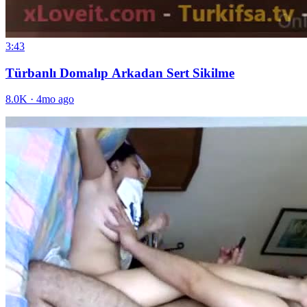
3:43
Türbanlı Domalıp Arkadan Sert Sikilme
8.0K
·
4mo ago