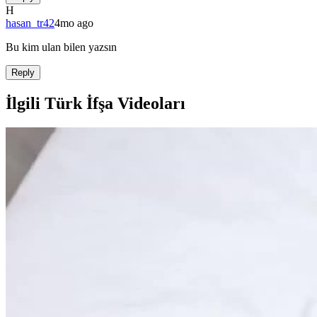
H
hasan_tr42
4mo ago
Bu kim ulan bilen yazsın
Reply
İlgili Türk İfşa Videoları