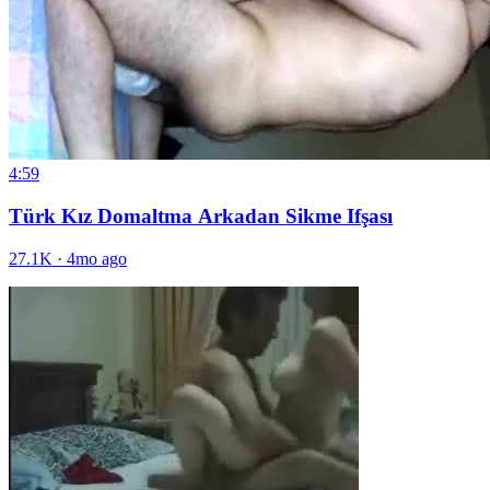
4:59
Türk Kız Domaltma Arkadan Sikme Ifşası
27.1K
·
4mo ago