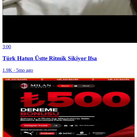
3:00
Türk Hatun Üstte Ritmik Sikiyor Ifsa
1.9K
·
5mo ago