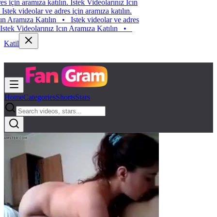
stek videolar ve adres için aramıza katılın. Istek Videolarınız Icın
ramıza Katılın
•
Istek videolar ve adres için aramıza katılın.
stek Videolarınız Icın Aramıza Katılın
•
Istek videolar ve adres
çin aramıza katılın. Istek Videolarınız Icın Aramıza Katılın
•
Katil
Home
Categories
Shorts
Stars