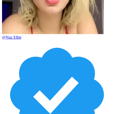
@
Naz Elbir