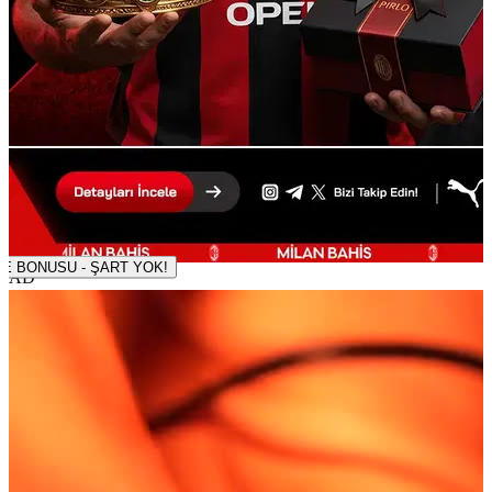
500 TL DENEME BONUSU - ŞART YOK!
AD