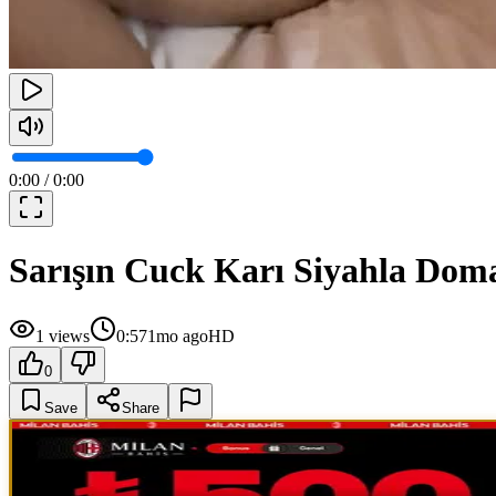
0:00
/
0:00
Sarışın Cuck Karı Siyahla Dom
1
views
0:57
1mo ago
HD
0
Save
Share