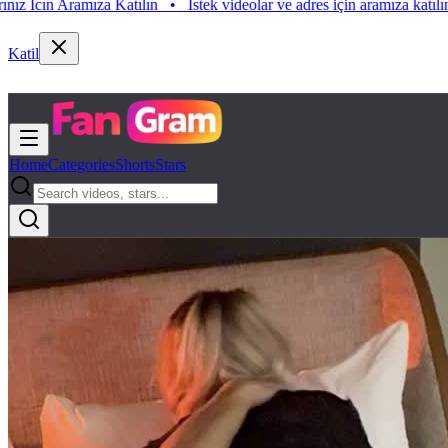
Aramıza Katılın
•
Istek videolar ve adres için aramıza katılın. Istek Vi
Katil
Home
Categories
Shorts
Stars