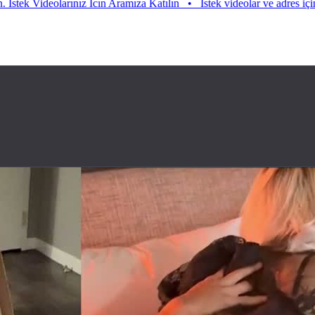
deolarınız Icın Aramıza Katılın
•
Istek videolar ve adres için aramıza