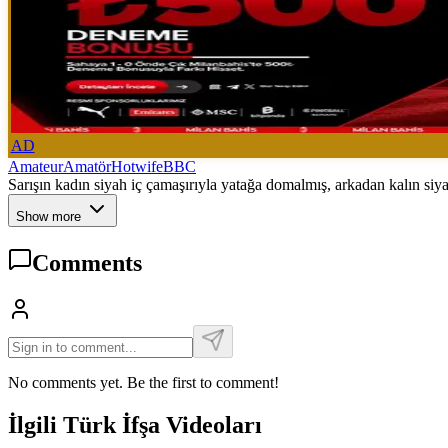
AD
Amateur
Amatör
Hotwife
BBC
Sarışın kadın siyah iç çamaşırıyla yatağa domalmış, arkadan kalın siyahı
Show more
Comments
No comments yet. Be the first to comment!
İlgili Türk İfşa Videoları