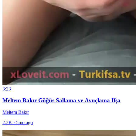
3:23
Meltem Bakır Göğüs Sallama ve Avuçlama Ifşa
Meltem Bakır
2.2K
·
5mo ago