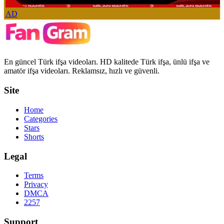
AD
En güncel Türk ifşa videoları. HD kalitede Türk ifşa, ünlü ifşa ve
amatör ifşa videoları. Reklamsız, hızlı ve güvenli.
Site
Home
Categories
Stars
Shorts
Legal
Terms
Privacy
DMCA
2257
Support