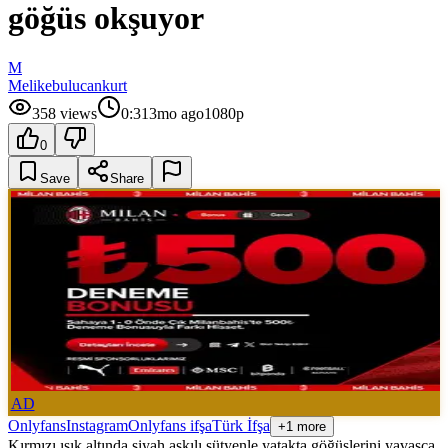
göğüs okşuyor
M
Melikebulucankurt
358
views
0:31
3mo ago
1080p
0
Save
Share
AD
Onlyfans
Instagram
Onlyfans ifşa
Türk İfşa
+1 more
Kırmızı ışık altında siyah askılı sütyenle yatakta göğüslerini yavaşça