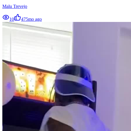
Malu Trevejo
10
47
5mo ago