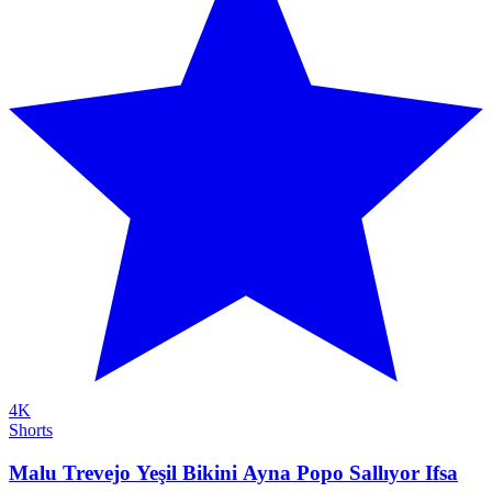
4K
Shorts
Malu Trevejo Yeşil Bikini Ayna Popo Sallıyor Ifsa