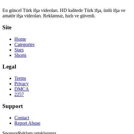
En güncel Türk ifşa videoları. HD kalitede Türk ifşa, ünlü ifşa ve
amatör ifşa videoları. Reklamsız, hızlı ve güvenli.
Site
Home
Categories
Stars
Shorts
Legal
Terms
Privacy
DMCA
2257
Support
Contact
Report Abuse
Sponsor
Reklam ortaklarımız