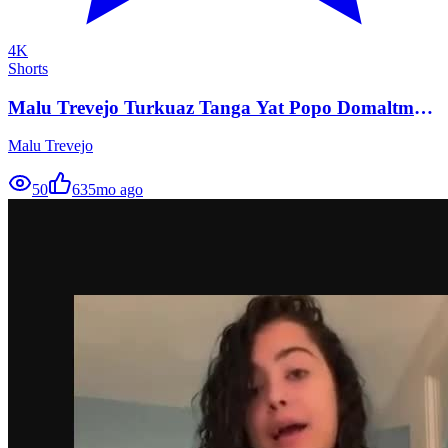
4K
Shorts
Malu Trevejo Turkuaz Tanga Yat Popo Domaltma
Ifsa HD
Malu Trevejo
50
63
5mo ago