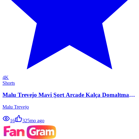
4K
Shorts
Malu Trevejo Mavi Şort Arcade Kalça Domaltma
Ifsa
Malu Trevejo
16
32
5mo ago