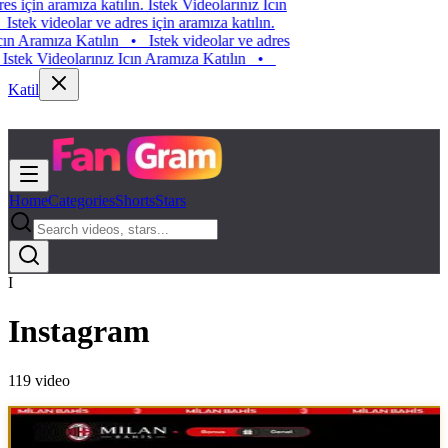
Istek videolar ve adres için aramıza katılın. Istek Videolarınız Icın
Aramıza Katılın
•
Istek videolar ve adres için aramıza katılın.
Istek Videolarınız Icın Aramıza Katılın
•
Istek videolar ve adres
için aramıza katılın. Istek Videolarınız Icın Aramıza Katılın
•
Katil
Home
Categories
Shorts
Stars
I
Instagram
119
video