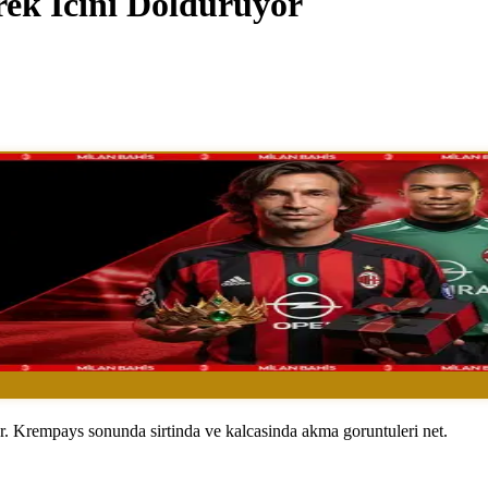
ek Icini Dolduruyor
or. Krempays sonunda sirtinda ve kalcasinda akma goruntuleri net.