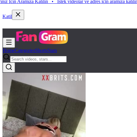
Aramıza Katılın
•
Istek videolar ve adres için aramıza katılın. Istek Vi
Katil
Home
Categories
Shorts
Stars