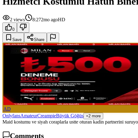
Hizmetci Kostumlu Hatun Biner
2
views
8:27
2mo ago
HD
0
Save
Share
AD
Onlyfans
Amateur
Creampie
Büyük Göğüs
+2 more
Maid kostumu ve siyah coraplarla ustte oturan kadin partnerini suruy
Comments