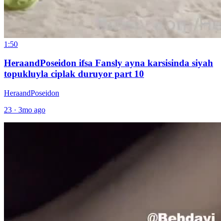
1:50
HeraandPoseidon ifsa Fansly ayna karsisinda siyah
topukluyla ciplak duruyor part 10
HeraandPoseidon
23
·
3mo ago