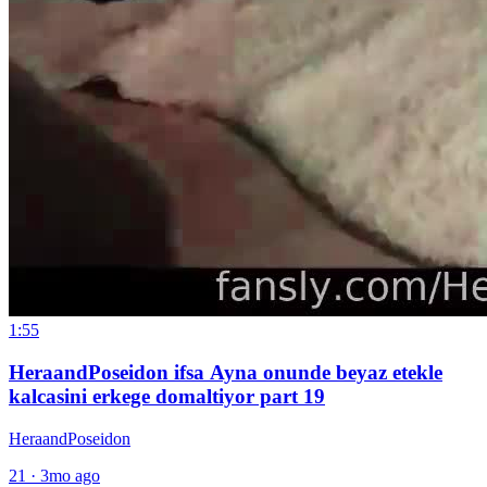
1:55
HeraandPoseidon ifsa Ayna onunde beyaz etekle
kalcasini erkege domaltiyor part 19
HeraandPoseidon
21
·
3mo ago