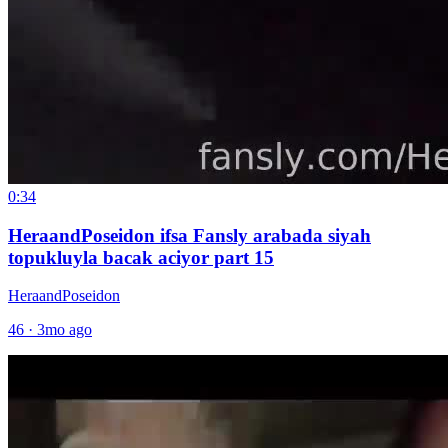
0:34
HeraandPoseidon ifsa Fansly arabada siyah
topukluyla bacak aciyor part 15
HeraandPoseidon
46
·
3mo ago