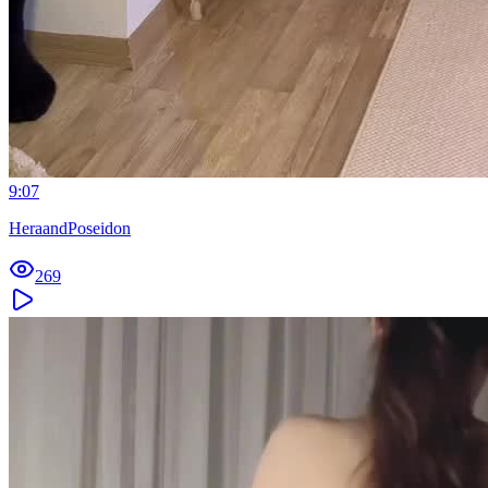
9:07
HeraandPoseidon
269