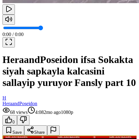
0:00
/
0:00
HeraandPoseidon ifsa Sokakta
siyah sapkayla kalcasini
sallayip yuruyor Fansly part 10
H
HeraandPoseidon
68
views
4:08
2mo ago
1080p
0
Save
Share