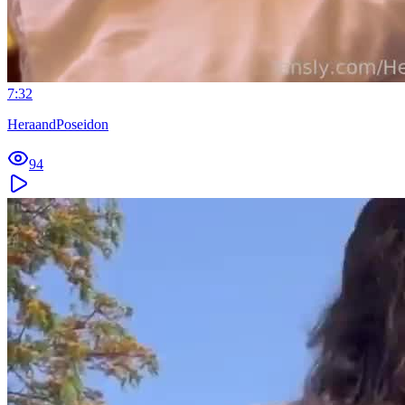
7:32
HeraandPoseidon
94