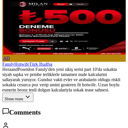
AD
Fansly
Hotwife
Türk İfşa
Ifşa
HeraandPoseidon Fansly'den yeni sikiş serisi part 10'da sokakta
siyah sapka ve pembe terliklerle tamamen nude kalcalarini
sallayarak yuruyor. Gunduz vakti evler ve arabalarin oldugu riskli
sokakta cesurca poz verip amini gosteren fit hotwife. Uzun boylu
esmerin bronz tenli dolgun kalcalariyla sokak tease sahnesi.
Show more
Comments