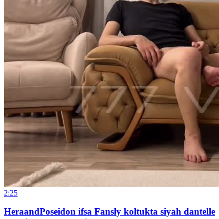
2:25
HeraandPoseidon ifsa Fansly koltukta siyah dantelle