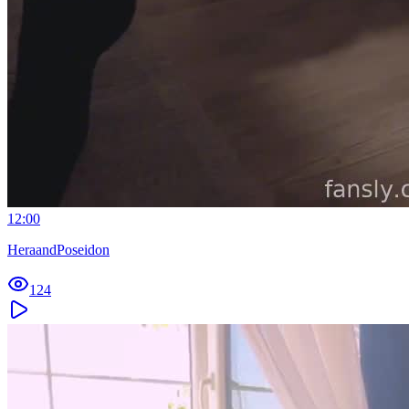
12:00
HeraandPoseidon
124