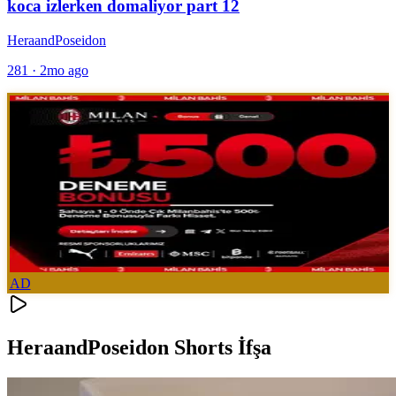
koca izlerken domaliyor part 12
HeraandPoseidon
281
·
2mo ago
AD
HeraandPoseidon Shorts İfşa