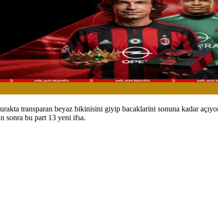
kta transparan beyaz bikinisini giyip bacaklarini sonuna kadar açıyor,
 sonra bu part 13 yeni ifsa.