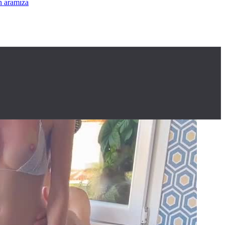
larınız Icın Aramıza Katılın
•
Istek videolar ve adres için aramıza