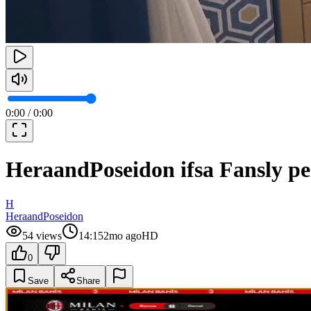
0:00
/
0:00
HeraandPoseidon ifsa Fansly pe
H
HeraandPoseidon
54
views
14:15
2mo ago
HD
0
Save
Share