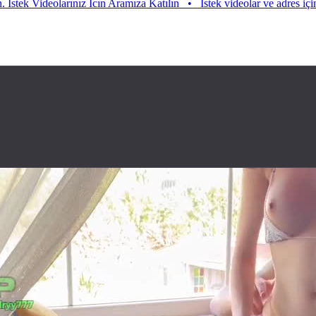
mıza Katılın
•
Istek videolar ve adres için aramıza katılın. Istek Video