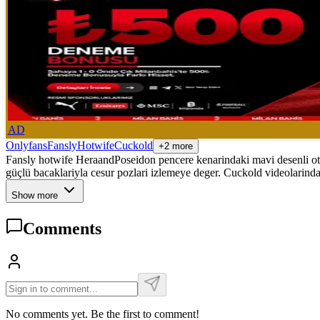
AD
Onlyfans
Fansly
Hotwife
Cuckold
+2 more
Fansly hotwife HeraandPoseidon pencere kenarindaki mavi desenli otura
güçlü bacaklariyla cesur pozlari izlemeye deger. Cuckold videolarindan
Show more
Comments
No comments yet. Be the first to comment!