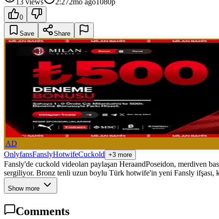
13
views
2:27
2mo ago
1080p
0
Save
Share
AD
Onlyfans
Fansly
Hotwife
Cuckold
+3 more
Fansly'de cuckold videoları paylaşan HeraandPoseidon, merdiven basam
sergiliyor. Bronz tenli uzun boylu Türk hotwife'in yeni Fansly ifşası,
Show more
Comments