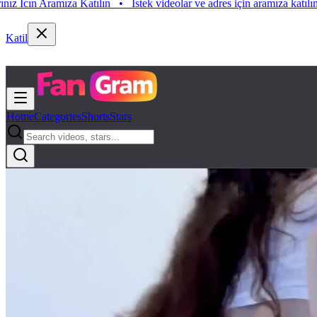
Istek videolar ve adres için aramıza katılın. Istek Videolarınız Icın Ara
katılın. Istek Videolarınız Icın Aramıza Katılın
•
Katil
Home
Categories
Shorts
Stars