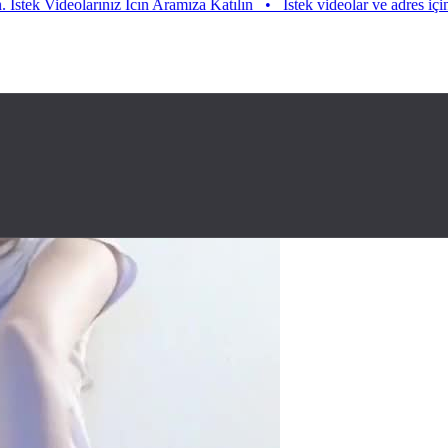
mıza Katılın
•
Istek videolar ve adres için aramıza katılın. Istek Video