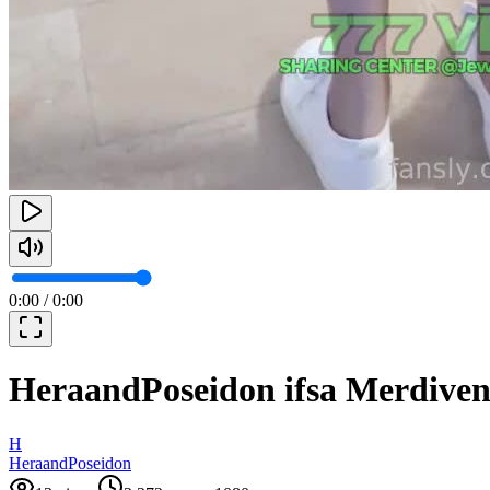
0:00
/
0:00
HeraandPoseidon ifsa Merdivenle
H
HeraandPoseidon