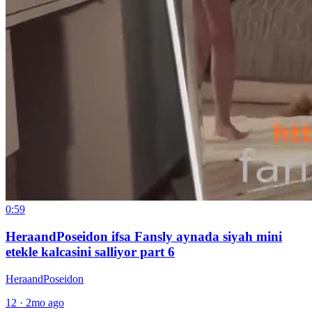
0:59
HeraandPoseidon ifsa Fansly aynada siyah mini
etekle kalcasini salliyor part 6
HeraandPoseidon
12
·
2mo ago