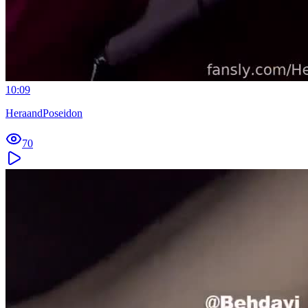
10:09
HeraandPoseidon
70