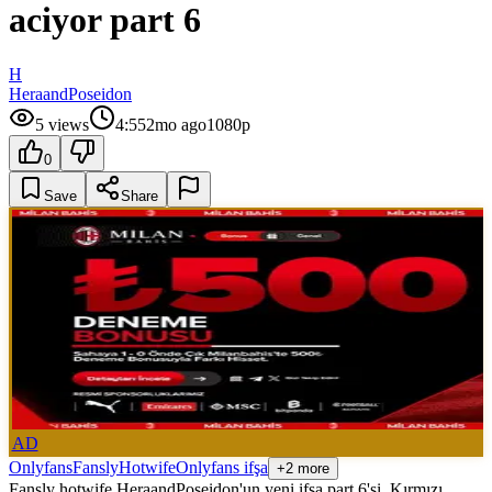
aciyor part 6
H
HeraandPoseidon
5
views
4:55
2mo ago
1080p
0
Save
Share
AD
Onlyfans
Fansly
Hotwife
Onlyfans ifşa
+2 more
Fansly hotwife HeraandPoseidon'un yeni ifşa part 6'si. Kırmızı