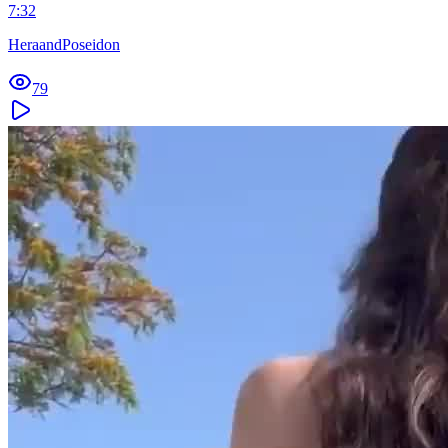
7:32
HeraandPoseidon
79