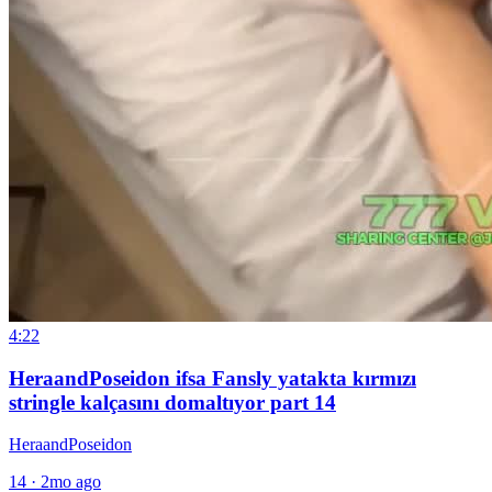
4:22
HeraandPoseidon ifsa Fansly yatakta kırmızı
stringle kalçasını domaltıyor part 14
HeraandPoseidon
14
·
2mo ago