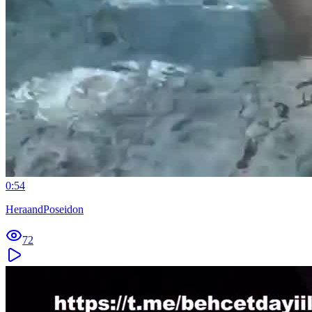
0:54
HeraandPoseidon
72