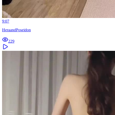
9:07
HeraandPoseidon
229