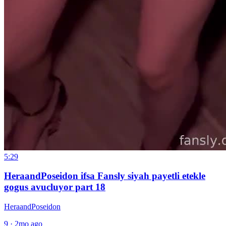
5:29
HeraandPoseidon ifsa Fansly siyah payetli etekle
gogus avucluyor part 18
HeraandPoseidon
9
·
2mo ago