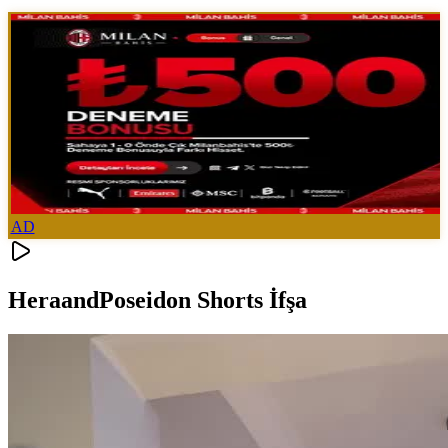
AD
HeraandPoseidon Shorts İfşa