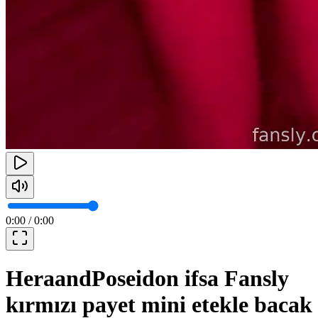
0:00
/
0:00
HeraandPoseidon ifsa Fansly
kırmızı payet mini etekle bacak