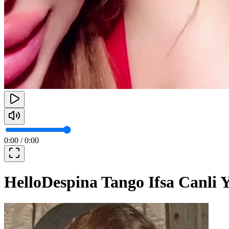
0:00
/
0:00
HelloDespina Tango Ifsa Canli