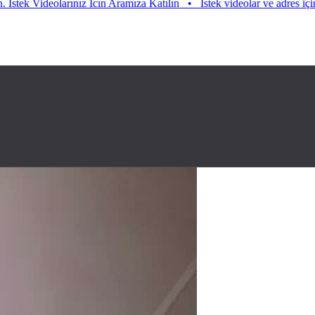
Videolarınız Icın Aramıza Katılın
•
Istek videolar ve adres için aramız