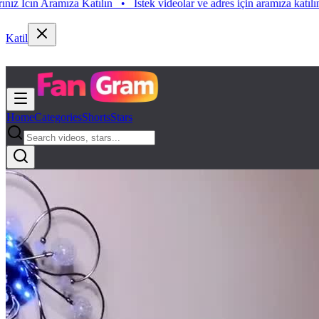
n Aramıza Katılın
•
Istek videolar ve adres için aramıza katılın. Istek 
Katil
Home
Categories
Shorts
Stars