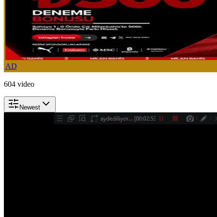
AD
604
video
Newest