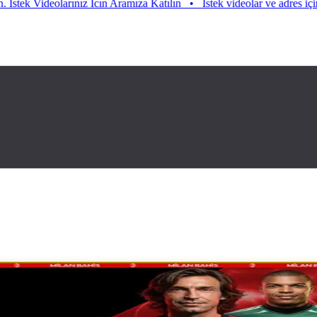
deolarınız Icın Aramıza Katılın
•
Istek videolar ve adres için aramıza