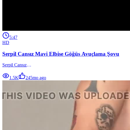
5:47
HD
Serpil Cansız Mavi Elbise Göğüs Avuçlama Şovu
Serpil Cansız
1.5K
24
5mo ago