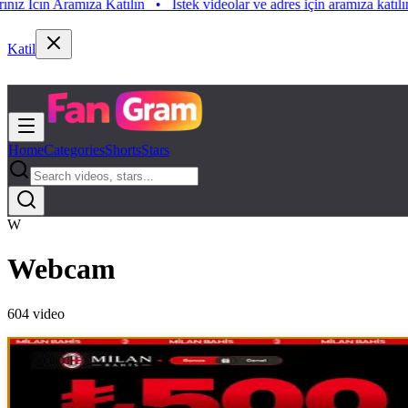
Aramıza Katılın
•
Istek videolar ve adres için aramıza katılın. Istek Vi
Katil
Home
Categories
Shorts
Stars
W
Webcam
604
video