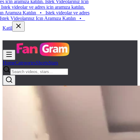
Istek videolar ve adres için aramıza katılın. Istek Videolarınız Icın
Aramıza Katılın
•
Istek videolar ve adres için aramıza katılın.
Istek Videolarınız Icın Aramıza Katılın
•
Istek videolar ve adres
için aramıza katılın. Istek Videolarınız Icın Aramıza Katılın
•
Katil
Home
Categories
Shorts
Stars