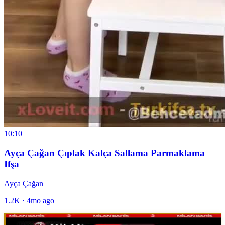
10:10
Ayça Çağan Çıplak Kalça Sallama Parmaklama
Ifşa
Ayça Çağan
1.2K
·
4mo ago