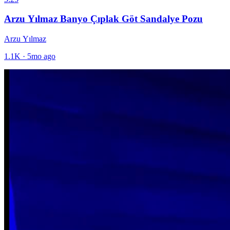
Arzu Yılmaz Banyo Çıplak Göt Sandalye Pozu
Arzu Yılmaz
1.1K
·
5mo ago