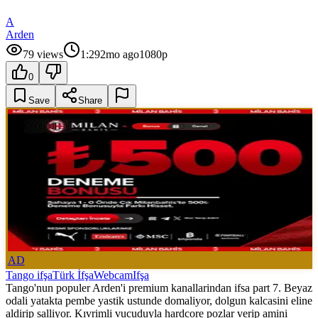
A
Arden
79
views
1:29
2mo ago
1080p
0
Save
Share
AD
Tango ifşa
Türk İfşa
Webcam
Ifşa
Tango'nun populer Arden'i premium kanallarindan ifsa part 7. Beyaz
odali yatakta pembe yastik ustunde domaliyor, dolgun kalcasini eline
aldirip salliyor. Kıvrimli vucuduyla hardcore pozlar verip amini