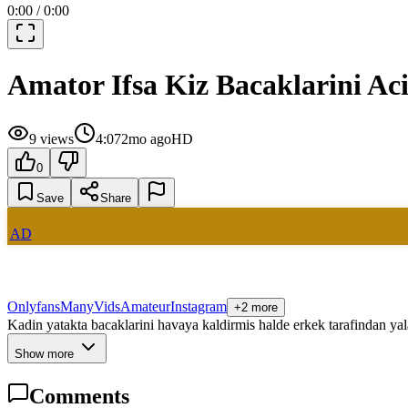
0:00
/
0:00
Amator Ifsa Kiz Bacaklarini Aci
9
views
4:07
2mo ago
HD
0
Save
Share
AD
Onlyfans
ManyVids
Amateur
Instagram
+2 more
Kadin yatakta bacaklarini havaya kaldirmis halde erkek tarafindan yala
Show more
Comments