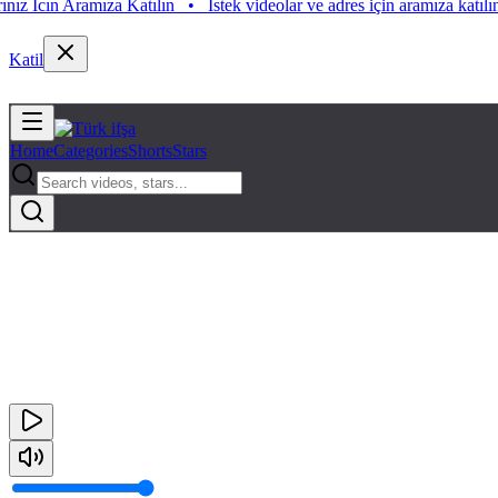
cın Aramıza Katılın
•
Istek videolar ve adres için aramıza katılın. Iste
Katil
Home
Categories
Shorts
Stars