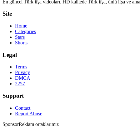
En güncel Türk ifşa videoları. HD kalitede Türk ifşa, ünlü ifşa ve amat
Site
Home
Categories
Stars
Shorts
Legal
Terms
Privacy
DMCA
2257
Support
Contact
Report Abuse
Sponsor
Reklam ortaklarımız