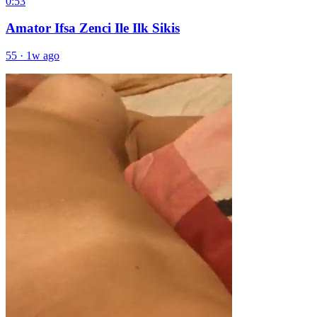
0:53
Amator Ifsa Zenci Ile Ilk Sikis
55
·
1w ago