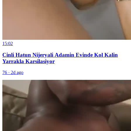
15:02
Cinli Hatun Nijeryali Adamin Evinde Kol Kalin
Yarrakla Karsilasiyor
76
·
2d ago