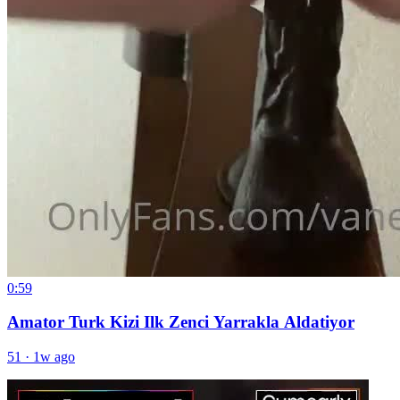
0:59
Amator Turk Kizi Ilk Zenci Yarrakla Aldatiyor
51
·
1w ago