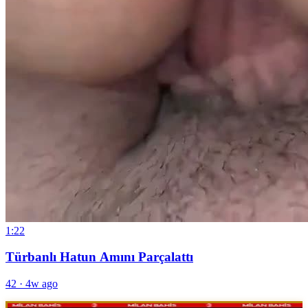
1:22
Türbanlı Hatun Amını Parçalattı
42
·
4w ago