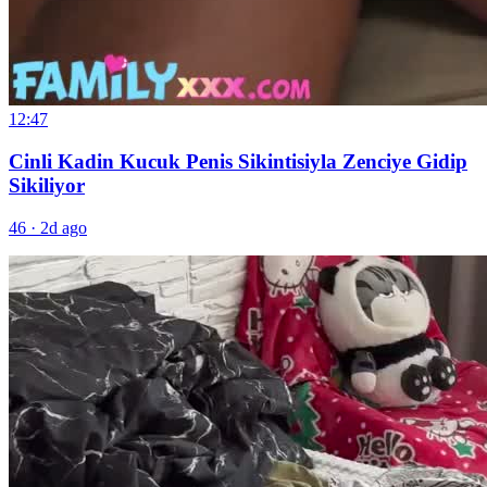
12:47
Cinli Kadin Kucuk Penis Sikintisiyla Zenciye Gidip
Sikiliyor
46
·
2d ago