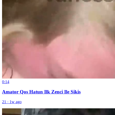
0:14
Amator Qos Hatun Ilk Zenci Ile Sikis
21
·
1w ago