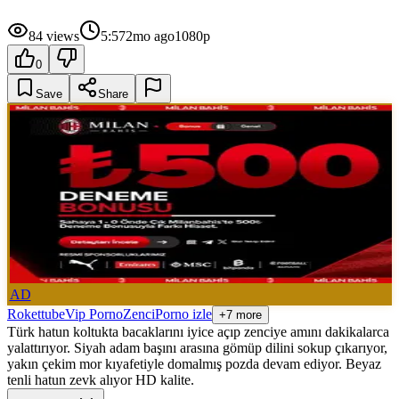
84
views
5:57
2mo ago
1080p
0
Save
Share
AD
Rokettube
Vip Porno
Zenci
Porno izle
+7 more
Türk hatun koltukta bacaklarını iyice açıp zenciye amını dakikalarca
yalattırıyor. Siyah adam başını arasına gömüp dilini sokup çıkarıyor,
yakın çekim mor kıyafetiyle domalmış pozda devam ediyor. Beyaz
tenli hatun zevk alıyor HD kalite.