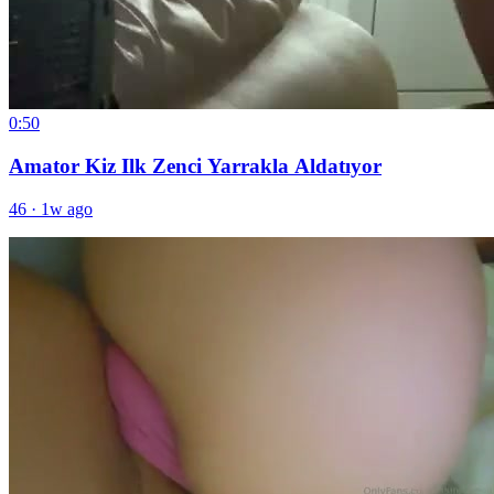
0:50
Amator Kiz Ilk Zenci Yarrakla Aldatıyor
46
·
1w ago