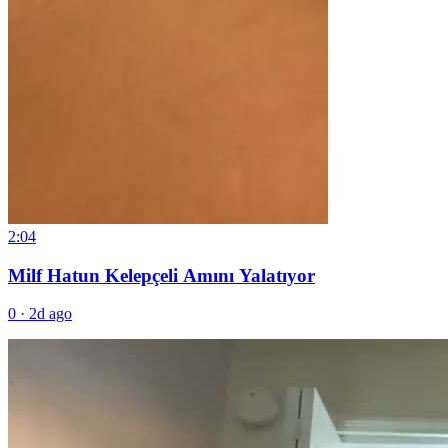
2:04
Milf Hatun Kelepçeli Amını Yalatıyor
0
·
2d ago