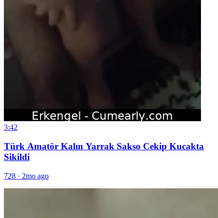
3:42
Türk Amatör Kalın Yarrak Sakso Cekip Kucakta
Sikildi
728
·
2mo ago