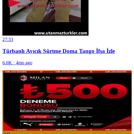
27:33
Türbanlı Ayıcık Sürtme Doma Tango İfşa İzle
6.6K
·
4mo ago