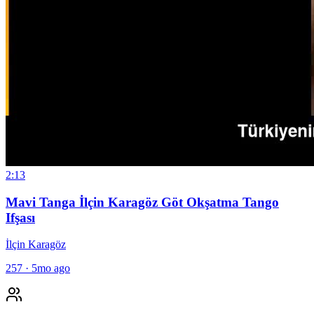
2:13
Mavi Tanga İlçin Karagöz Göt Okşatma Tango
Ifşası
İlçin Karagöz
257
·
5mo ago