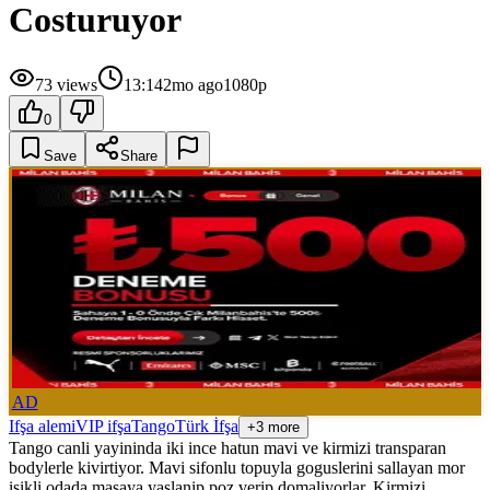
Costuruyor
73
views
13:14
2mo ago
1080p
0
Save
Share
AD
Ifşa alemi
VIP ifşa
Tango
Türk İfşa
+3 more
Tango canli yayininda iki ince hatun mavi ve kirmizi transparan
bodylerle kivirtiyor. Mavi sifonlu topuyla goguslerini sallayan mor
isikli odada masaya yaslanip poz verip domaliyorlar. Kirmizi