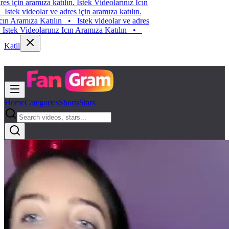
Istek videolar ve adres için aramıza katılın. Istek Videolarınız Icın
Aramıza Katılın
•
Istek videolar ve adres için aramıza katılın.
Istek Videolarınız Icın Aramıza Katılın
•
Istek videolar ve adres
için aramıza katılın. Istek Videolarınız Icın Aramıza Katılın
•
Katil
Home
Categories
Shorts
Stars