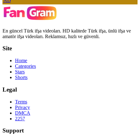
AD
En güncel Türk ifşa videoları. HD kalitede Türk ifşa, ünlü ifşa ve
amatör ifşa videoları. Reklamsız, hızlı ve güvenli.
Site
Home
Categories
Stars
Shorts
Legal
Terms
Privacy
DMCA
2257
Support