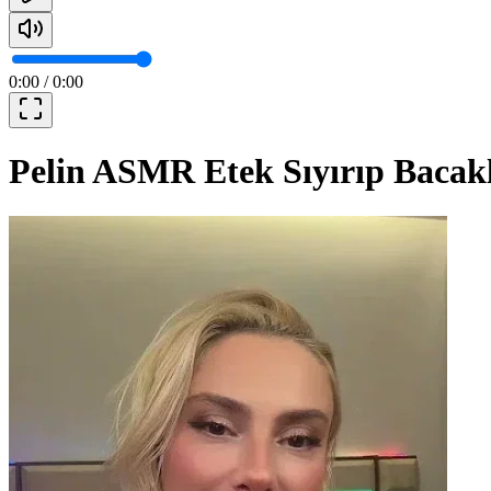
0:00
/
0:00
Pelin ASMR Etek Sıyırıp Bacakla