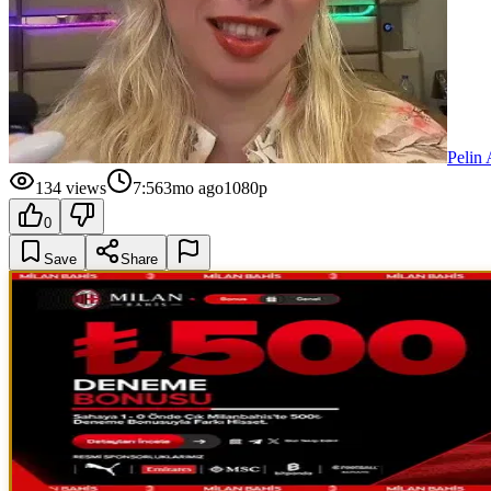
Pelin
134
views
7:56
3mo ago
1080p
0
Save
Share