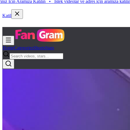
Aramıza Katılın
•
Istek videolar ve adres için aramıza katılın. Istek Vi
Katil
Home
Categories
Shorts
Stars