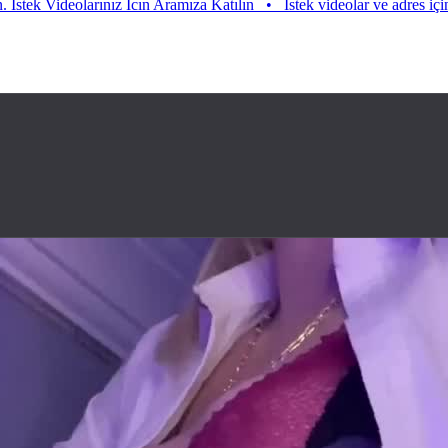
deolarınız Icın Aramıza Katılın
•
Istek videolar ve adres için aramıza