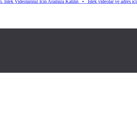
 Videolarınız Icın Aramıza Katılın
•
Istek videolar ve adres için aramız