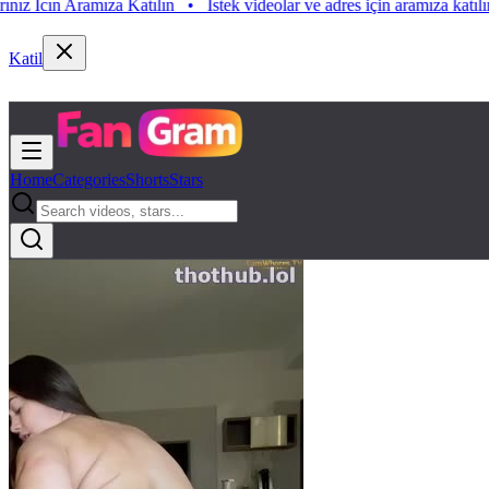
ın Aramıza Katılın
•
Istek videolar ve adres için aramıza katılın. Istek
Katil
Home
Categories
Shorts
Stars