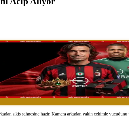
ni Acip Alıyor
arkadan sikis sahnesine hazir. Kamera arkadan yakin cekimle vucudunu ve