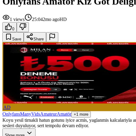
Onlyfans Amator Kiz Got Deligi
1
views
25:04
2mo ago
HD
0
Save
Share
AD
Onlyfans
ManyVids
Amateur
Amatör
+1 more
Koyu yesil tirnakli hatun gotunu iyice acmis, yaglanmis kalcalariyla 
sesleri duyuluyor, sert tempolu devam ediyor.
Show more