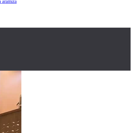
olarınız Icın Aramıza Katılın
•
Istek videolar ve adres için aramıza