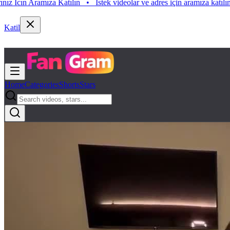
Istek videolar ve adres için aramıza katılın. Istek Videolarınız Icın Ar
katılın. Istek Videolarınız Icın Aramıza Katılın
•
Katil
Home
Categories
Shorts
Stars