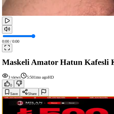
0:00
/
0:00
Maskeli Amator Hatun Kafesli 
3
views
5:50
1mo ago
HD
0
Save
Share