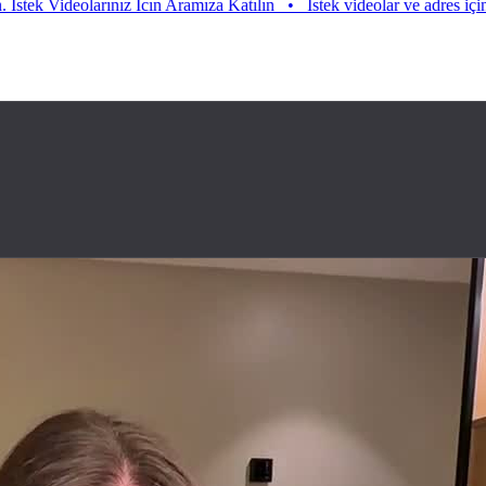
amıza Katılın
•
Istek videolar ve adres için aramıza katılın. Istek Vide