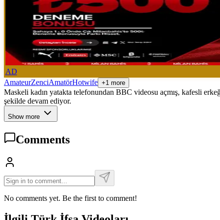
AD
Amateur
Zenci
Amatör
Hotwife
+1 more
Maskeli kadın yatakta telefonundan BBC videosu açmış, kafesli erkeğin
şekilde devam ediyor.
Show more
Comments
No comments yet. Be the first to comment!
İlgili Türk İfşa Videoları