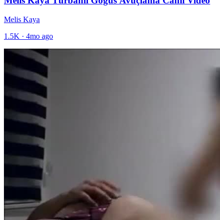
Melis Kaya Türbanlı Göğüs Avuçlama Canlı Video
Melis Kaya
1.5K
·
4mo ago