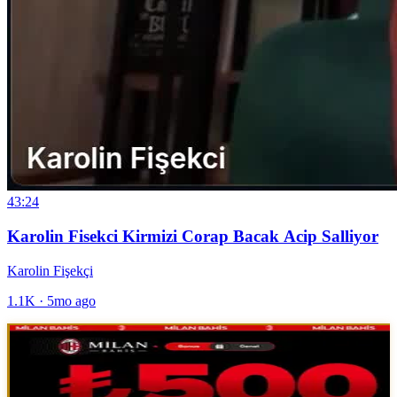
43:24
Karolin Fisekci Kirmizi Corap Bacak Acip Salliyor
Karolin Fişekçi
1.1K
·
5mo ago