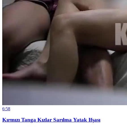
6:58
Kırmızı Tanga Kızlar Sarılma Yatak Ifşası