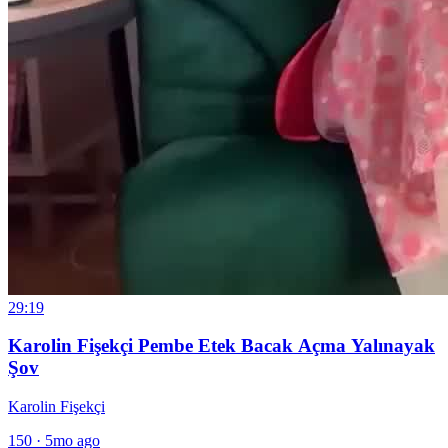
29:19
Karolin Fişekçi Pembe Etek Bacak Açma Yalınayak
Şov
Karolin Fişekçi
150
·
5mo ago