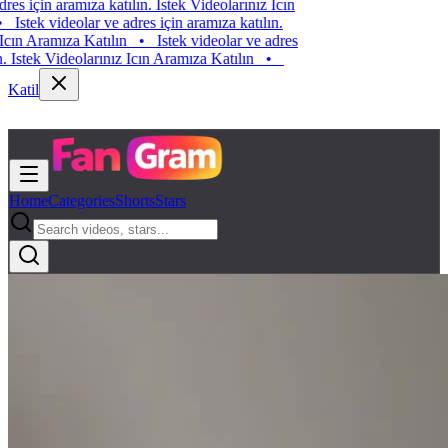
s için aramıza katılın. Istek Videolarınız Icın
Istek videolar ve adres için aramıza katılın.
ın Aramıza Katılın
•
Istek videolar ve adres
Istek Videolarınız Icın Aramıza Katılın
•
Katil
Home
Categories
Shorts
Stars