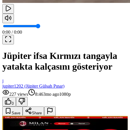
0:00
/
0:00
Jüpiter ifsa Kırmızı tangayla
yatakta kalçasını gösteriyor
j
jupiter1202 (Jüpiter Gülşah Pınar)
227
views
8:46
3mo ago
1080p
0
Save
Share