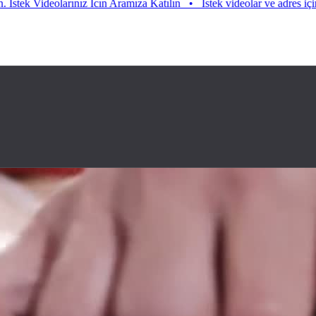
 Videolarınız Icın Aramıza Katılın
•
Istek videolar ve adres için aramı