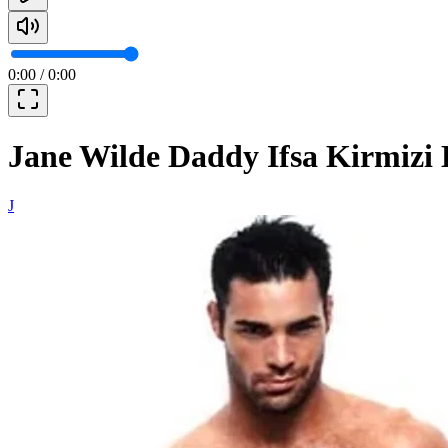
0:00
/
0:00
Jane Wilde Daddy Ifsa Kirmizi 
J