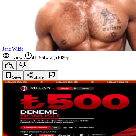
Jane Wilde
1
views
41:30
4w ago
1080p
0
Save
Share