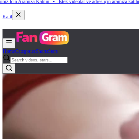
ın Aramıza Katılın
•
Istek videolar ve adres için aramıza katılın. Istek
Katil
Home
Categories
Shorts
Stars