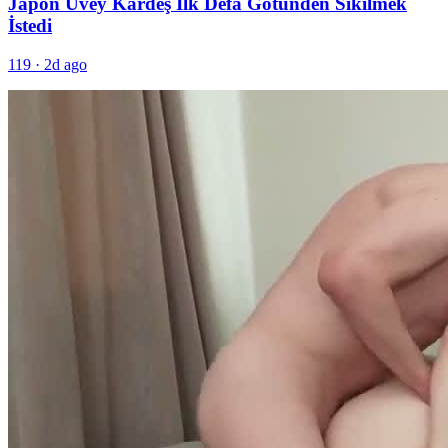
Japon Üvey Kardeş İlk Defa Götünden Sikilmek
İstedi
119
·
2d ago