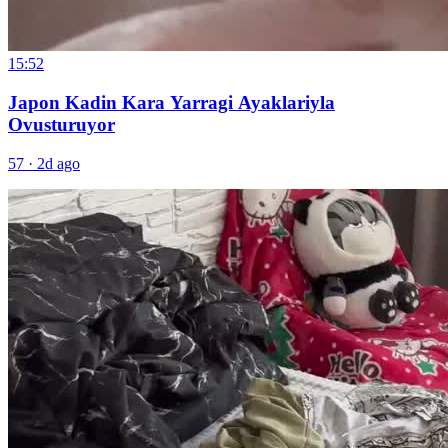
15:52
Japon Kadin Kara Yarragi Ayaklariyla
Ovusturuyor
57
·
2d ago