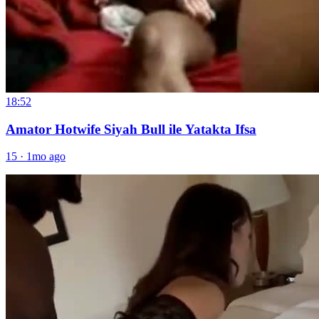
18:52
Amator Hotwife Siyah Bull ile Yatakta Ifsa
15
·
1mo ago