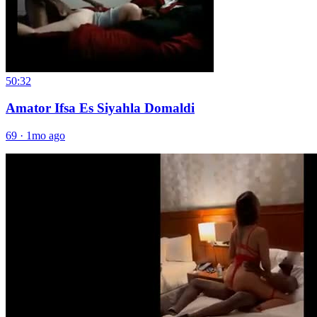
50:32
Amator Ifsa Es Siyahla Domaldi
69
·
1mo ago