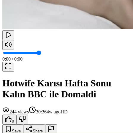
0:00
/
0:00
Hotwife Karısı Hafta Sonu
Kalın BBC ile Domaldi
244
views
30:36
4w ago
HD
0
Save
Share