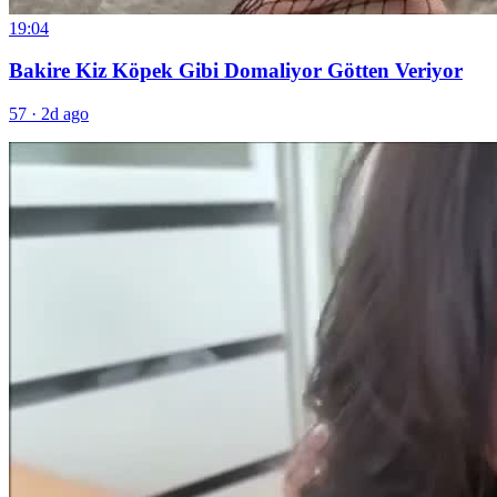
19:04
Bakire Kiz Köpek Gibi Domaliyor Götten Veriyor
57
·
2d ago