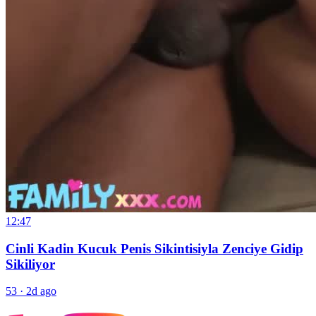
12:47
Cinli Kadin Kucuk Penis Sikintisiyla Zenciye Gidip
Sikiliyor
53
·
2d ago