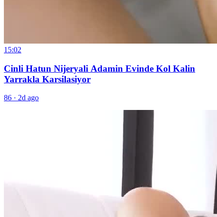
15:02
Cinli Hatun Nijeryali Adamin Evinde Kol Kalin
Yarrakla Karsilasiyor
86
·
2d ago