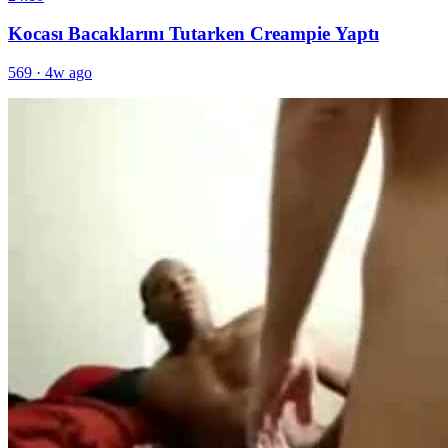
Kocası Bacaklarını Tutarken Creampie Yaptı
569
·
4w ago