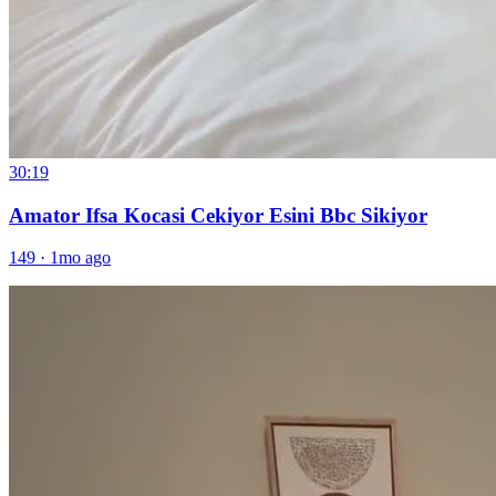
30:19
Amator Ifsa Kocasi Cekiyor Esini Bbc Sikiyor
149
·
1mo ago