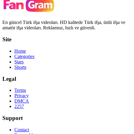
En güncel Türk ifşa videoları. HD kalitede Türk ifşa, ünlü ifşa ve
amatör ifşa videoları. Reklamsız, hızlı ve güvenli.
Site
Home
Categories
Stars
Shorts
Legal
Terms
Privacy
DMCA
2257
Support
Contact