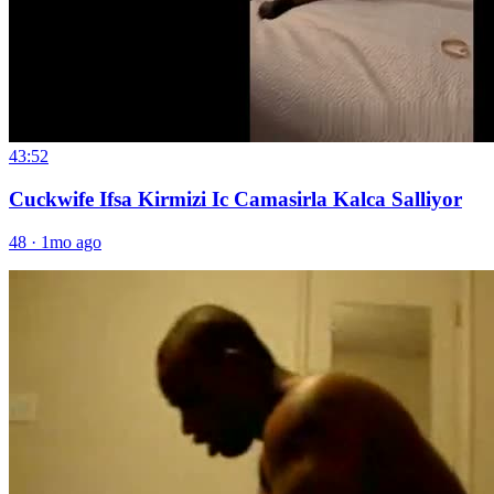
43:52
Cuckwife Ifsa Kirmizi Ic Camasirla Kalca Salliyor
48
·
1mo ago