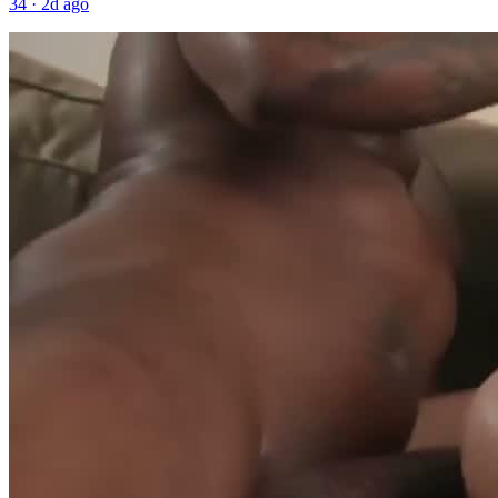
34
·
2d ago