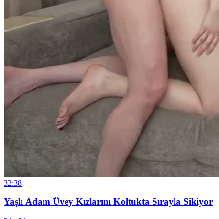
32:38
Yaşlı Adam Üvey Kızlarını Koltukta Sırayla Sikiyor