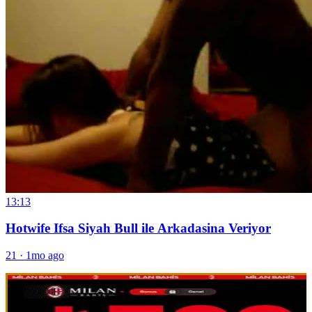
13:13
Hotwife Ifsa Siyah Bull ile Arkadasina Veriyor
21
·
1mo ago