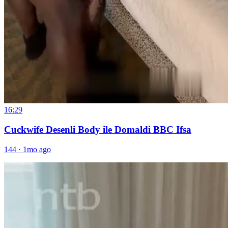
16:29
Cuckwife Desenli Body ile Domaldi BBC Ifsa
144
·
1mo ago