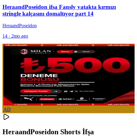
HeraandPoseidon ifsa Fansly yatakta kırmızı
stringle kalçasını domaltıyor part 14
HeraandPoseidon
14
·
2mo ago
AD
HeraandPoseidon Shorts İfşa