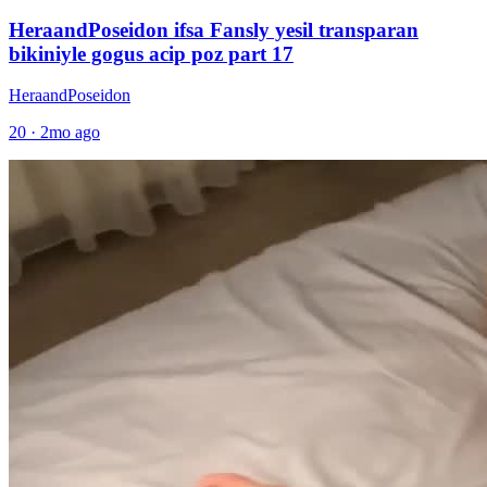
HeraandPoseidon ifsa Fansly yesil transparan
bikiniyle gogus acip poz part 17
HeraandPoseidon
20
·
2mo ago