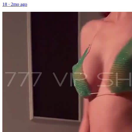
18
·
2mo ago