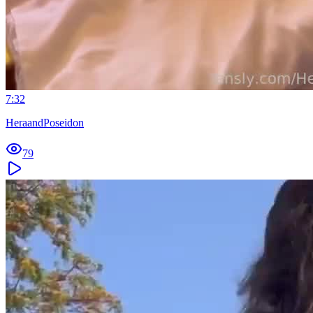
7:32
HeraandPoseidon
79