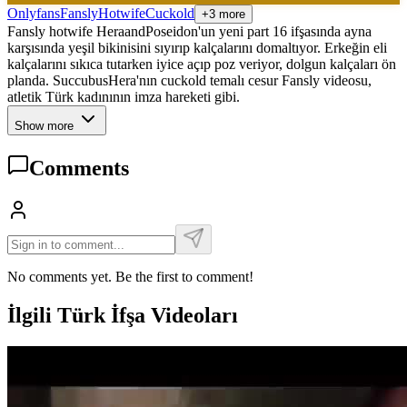
Onlyfans
Fansly
Hotwife
Cuckold
+3 more
Fansly hotwife HeraandPoseidon'un yeni part 16 ifşasında ayna
karşısında yeşil bikinisini sıyırıp kalçalarını domaltıyor. Erkeğin eli
kalçalarını sıkıca tutarken iyice açıp poz veriyor, dolgun kalçaları ön
planda. SuccubusHera'nın cuckold temalı cesur Fansly videosu,
atletik Türk kadınının imza hareketi gibi.
Show more
Comments
No comments yet. Be the first to comment!
İlgili Türk İfşa Videoları