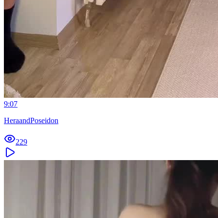
9:07
HeraandPoseidon
229