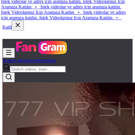
 videolar ve adres için aramıza katılın. Istek Videolarınız Icın
ıza Katılın
•
Istek videolar ve adres için aramıza katılın.
 Videolarınız Icın Aramıza Katılın
•
Istek videolar ve adres
aramıza katılın. Istek Videolarınız Icın Aramıza Katılın
•
Katil
Home
Categories
Shorts
Stars