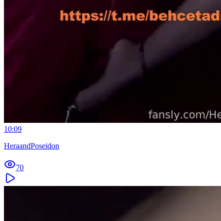
10:09
HeraandPoseidon
70