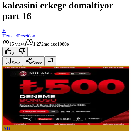
kalcasini erkege domaltiyor
part 16
H
HeraandPoseidon
15
views
1:27
2mo ago
1080p
0
Save
Share
AD