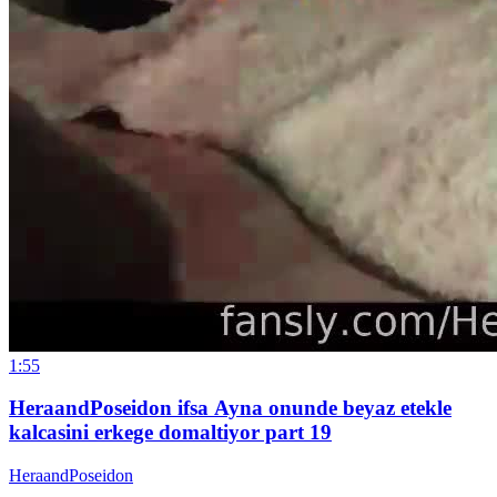
1:55
HeraandPoseidon ifsa Ayna onunde beyaz etekle
kalcasini erkege domaltiyor part 19
HeraandPoseidon