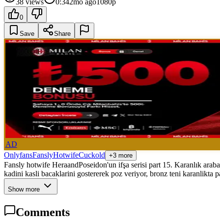
38
views
0:34
2mo ago
1080p
0
Save
Share
AD
Onlyfans
Fansly
Hotwife
Cuckold
+3 more
Fansly hotwife HeraandPoseidon'un ifşa serisi part 15. Karanlık arabad
kadini kasli bacaklarini gostererek poz veriyor, bronz teni karanlikta 
Show more
Comments