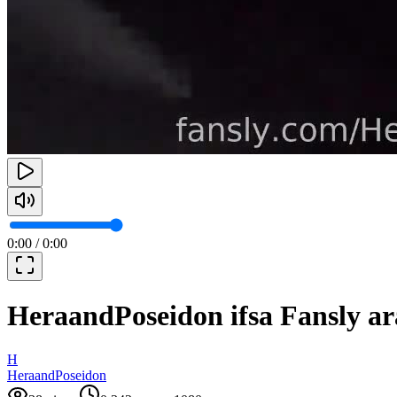
0:00
/
0:00
HeraandPoseidon ifsa Fansly ar
H
HeraandPoseidon