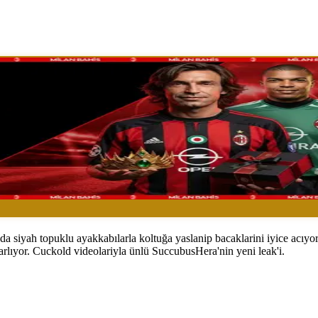
a siyah topuklu ayakkabılarla koltuğa yaslanip bacaklarini iyice acıyor
parlıyor. Cuckold videolariyla ünlü SuccubusHera'nin yeni leak'i.