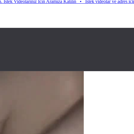
Videolarınız Icın Aramıza Katılın
•
Istek videolar ve adres için aramıza