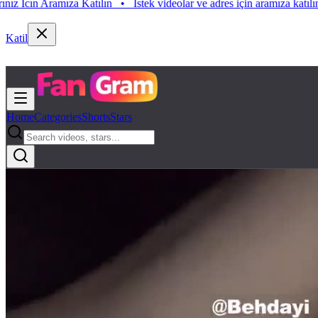
n Aramıza Katılın
•
Istek videolar ve adres için aramıza katılın. Istek 
Katil
Home
Categories
Shorts
Stars