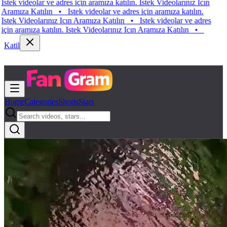
videolar ve adres için aramıza katılın. Istek Videolarınız Icın
za Katılın
•
Istek videolar ve adres için aramıza katılın.
Videolarınız Icın Aramıza Katılın
•
Istek videolar ve adres
ramıza katılın. Istek Videolarınız Icın Aramıza Katılın
•
Katil
Home
Categories
Shorts
Stars