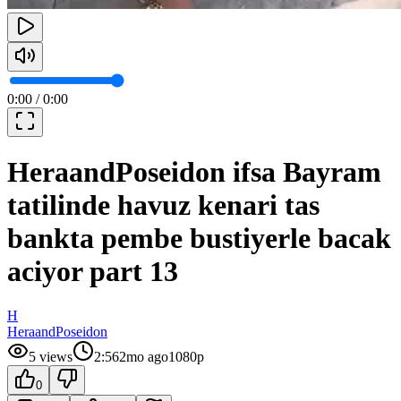
0:00
/
0:00
HeraandPoseidon ifsa Bayram
tatilinde havuz kenari tas
bankta pembe bustiyerle bacak
aciyor part 13
H
HeraandPoseidon
5
views
2:56
2mo ago
1080p
0