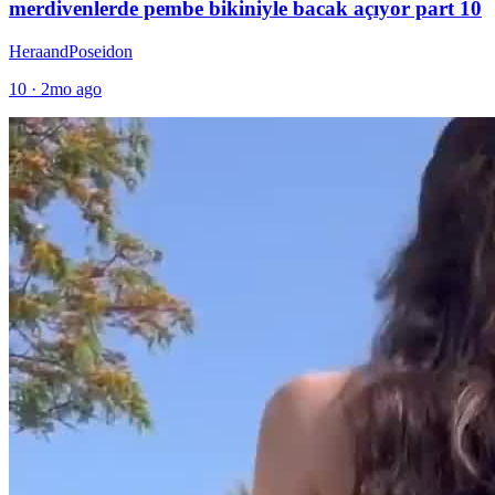
merdivenlerde pembe bikiniyle bacak açıyor part 10
HeraandPoseidon
10
·
2mo ago