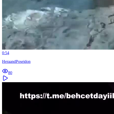
0:54
HeraandPoseidon
80