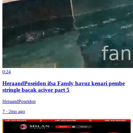
0:24
HeraandPoseidon ifsa Fansly havuz kenari pembe
stringle bacak aciyor part 5
HeraandPoseidon
7
·
2mo ago