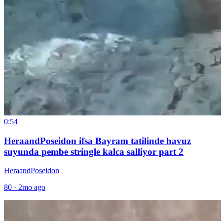
0:54
HeraandPoseidon ifsa Bayram tatilinde havuz
suyunda pembe stringle kalca salliyor part 2
HeraandPoseidon
80
·
2mo ago