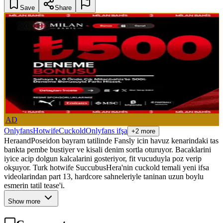
Save
Share
AD
Onlyfans
Hotwife
Cuckold
Onlyfans ifşa
+2 more
HeraandPoseidon bayram tatilinde Fansly icin havuz kenarindaki tas
bankta pembe bustiyer ve kisali denim sortla oturuyor. Bacaklarini
iyice acip dolgun kalcalarini gosteriyor, fit vucuduyla poz verip
okşuyor. Turk hotwife SuccubusHera'nin cuckold temali yeni ifsa
videolarindan part 13, hardcore sahneleriyle taninan uzun boylu
esmerin tatil tease'i.
Show more