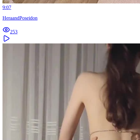
9:07
HeraandPoseidon
253