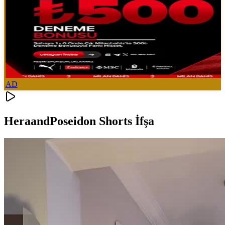
AD
HeraandPoseidon Shorts İfşa