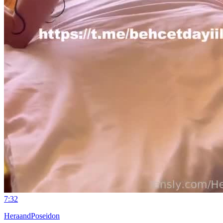
7:32
HeraandPoseidon