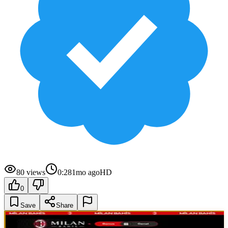
80
views
0:28
1mo ago
HD
0
Save
Share