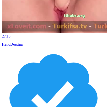
27:13
HelloDespina