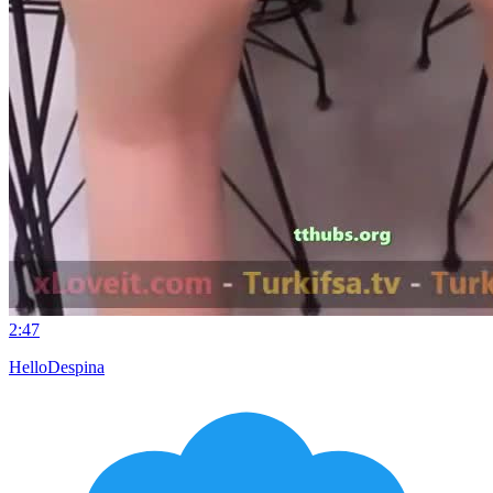
2:47
HelloDespina