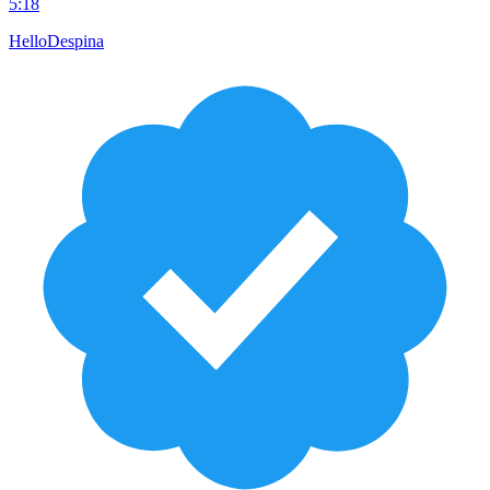
5:18
HelloDespina