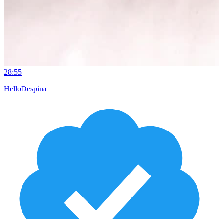
28:55
HelloDespina