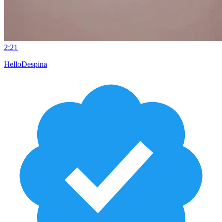
2:21
HelloDespina