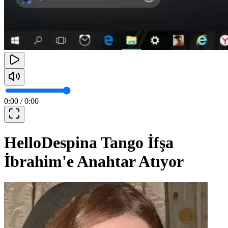
0:00
/
0:00
HelloDespina Tango İfşa
İbrahim'e Anahtar Atıyor