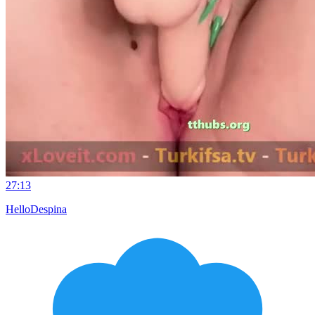
27:13
HelloDespina