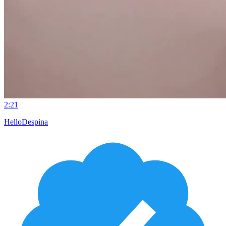
2:21
HelloDespina