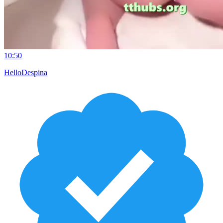
10:50
HelloDespina