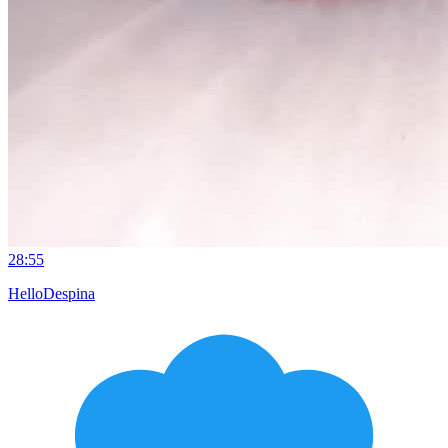
28:55
HelloDespina