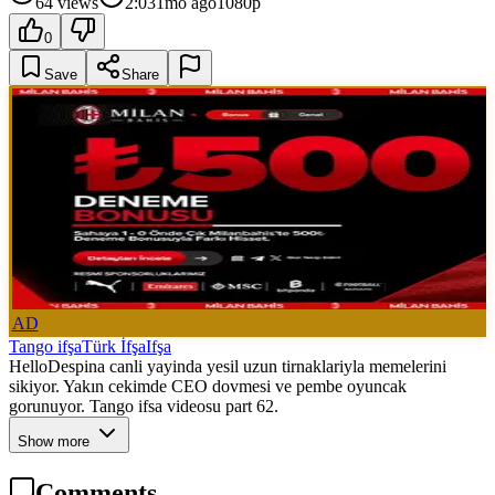
64
views
2:03
1mo ago
1080p
0
Save
Share
AD
Tango ifşa
Türk İfşa
Ifşa
HelloDespina canli yayinda yesil uzun tirnaklariyla memelerini
sikiyor. Yakın cekimde CEO dovmesi ve pembe oyuncak
gorunuyor. Tango ifsa videosu part 62.
Show more
Comments