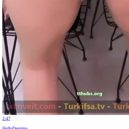
2:47
HelloDespina