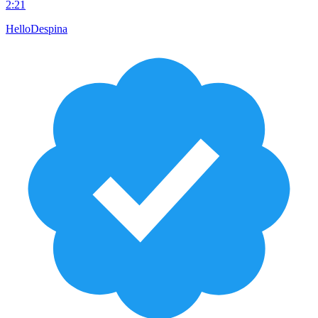
2:21
HelloDespina