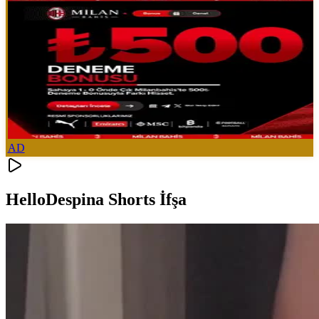
AD
HelloDespina Shorts İfşa