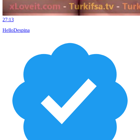
27:13
HelloDespina