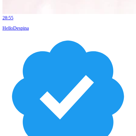
28:55
HelloDespina