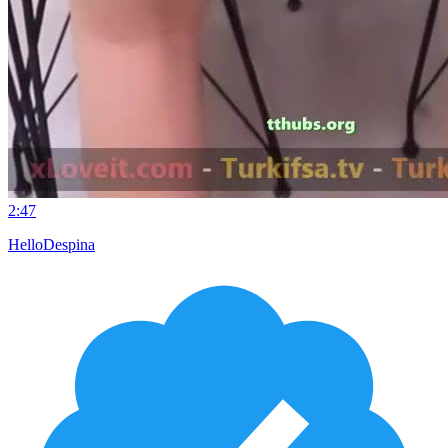
2:47
HelloDespina