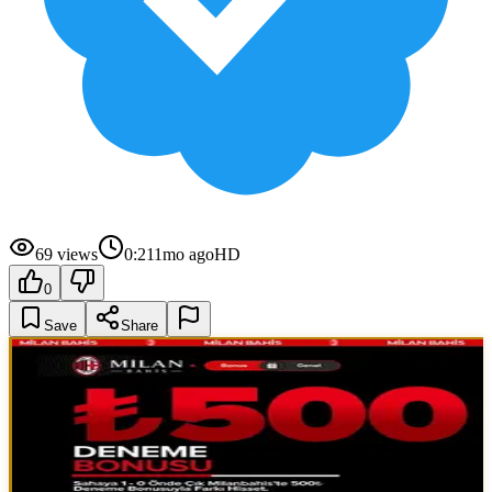
69
views
0:21
1mo ago
HD
0
Save
Share