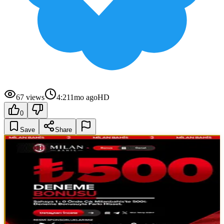
67
views
4:21
1mo ago
HD
0
Save
Share