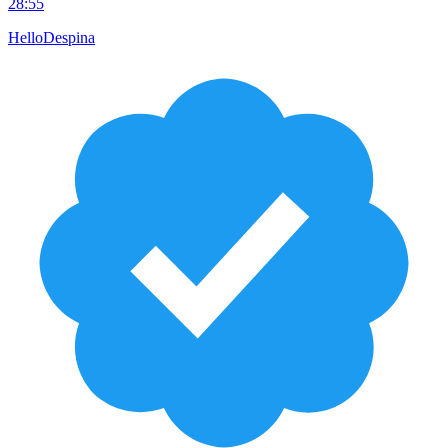
28:55
HelloDespina