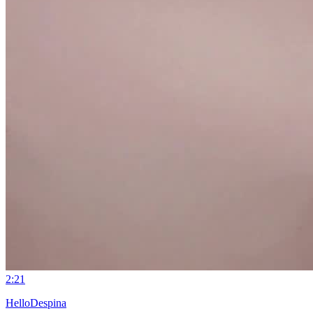
2:21
HelloDespina