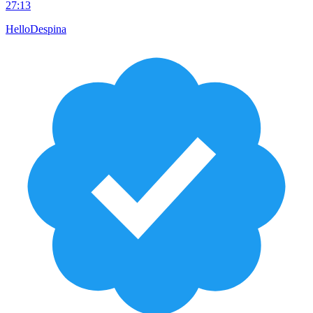
27:13
HelloDespina