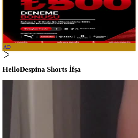
AD
HelloDespina Shorts İfşa