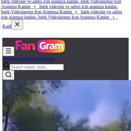
ek videolar ve adres için aramıza katılın. Istek Videolarınız Icın
mıza Katılın
•
Istek videolar ve adres için aramıza katılın.
ek Videolarınız Icın Aramıza Katılın
•
Istek videolar ve adres
n aramıza katılın. Istek Videolarınız Icın Aramıza Katılın
•
Katil
Home
Categories
Shorts
Stars