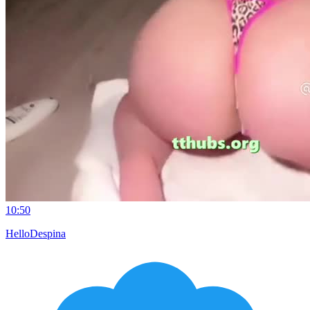
10:50
HelloDespina