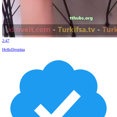
2:47
HelloDespina