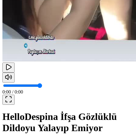
0:00
/
0:00
HelloDespina İfşa Gözlüklü
Dildoyu Yalayıp Emiyor