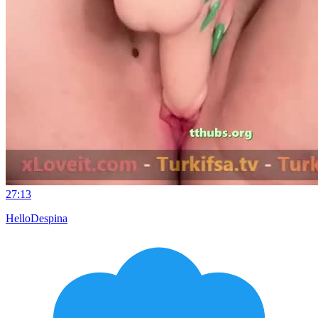
27:13
HelloDespina