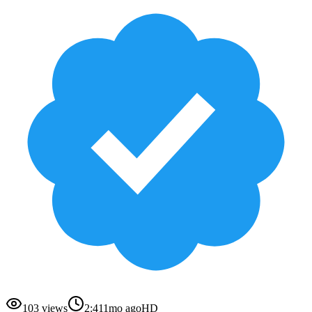
103
views
2:41
1mo ago
HD