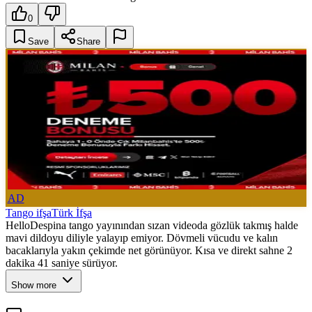
0
Save
Share
AD
Tango ifşa
Türk İfşa
HelloDespina tango yayınından sızan videoda gözlük takmış halde
mavi dildoyu diliyle yalayıp emiyor. Dövmeli vücudu ve kalın
bacaklarıyla yakın çekimde net görünüyor. Kısa ve direkt sahne 2
dakika 41 saniye sürüyor.
Show more