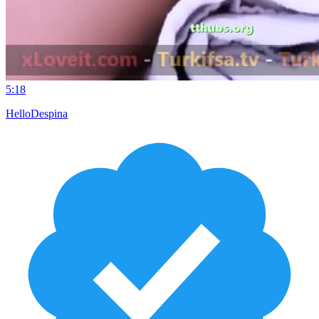
5:18
HelloDespina