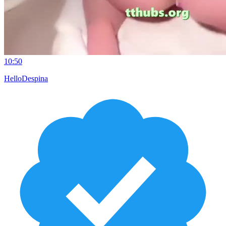
10:50
HelloDespina