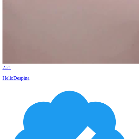
2:21
HelloDespina