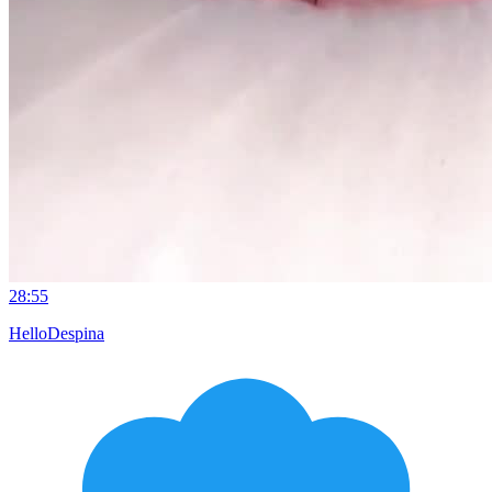
28:55
HelloDespina