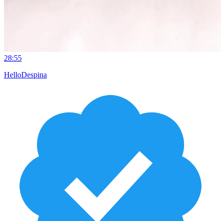
28:55
HelloDespina