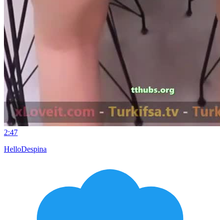
2:47
HelloDespina