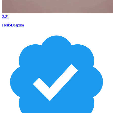
2:21
HelloDespina