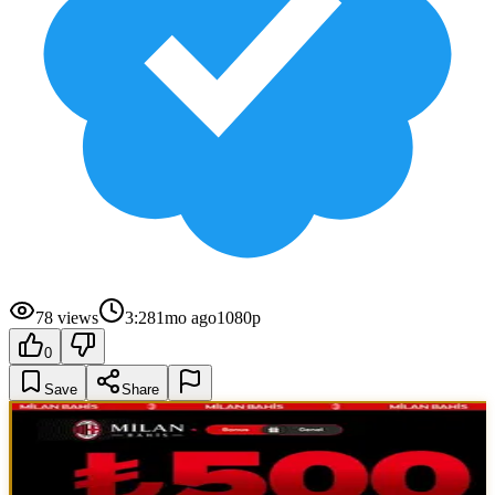
78
views
3:28
1mo ago
1080p
0
Save
Share