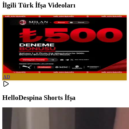
İlgili Türk İfşa Videoları
AD
HelloDespina Shorts İfşa