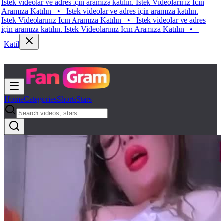
k videolar ve adres için aramıza katılın. Istek Videolarınız Icın
mıza Katılın
•
Istek videolar ve adres için aramıza katılın.
k Videolarınız Icın Aramıza Katılın
•
Istek videolar ve adres
 aramıza katılın. Istek Videolarınız Icın Aramıza Katılın
•
Katil
Home
Categories
Shorts
Stars