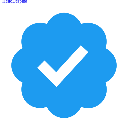
HelloDespina