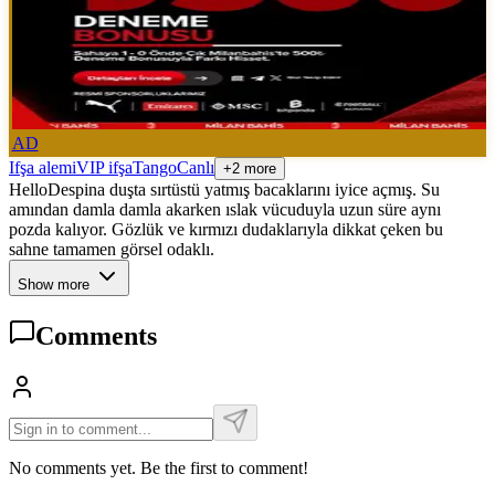
AD
Ifşa alemi
VIP ifşa
Tango
Canlı
+2 more
HelloDespina duşta sırtüstü yatmış bacaklarını iyice açmış. Su
amından damla damla akarken ıslak vücuduyla uzun süre aynı
pozda kalıyor. Gözlük ve kırmızı dudaklarıyla dikkat çeken bu
sahne tamamen görsel odaklı.
Show more
Comments
No comments yet. Be the first to comment!