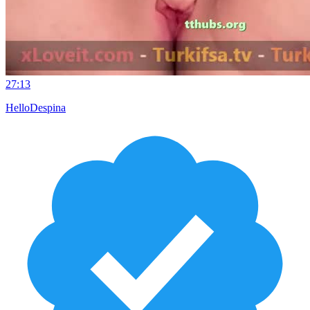
27:13
HelloDespina