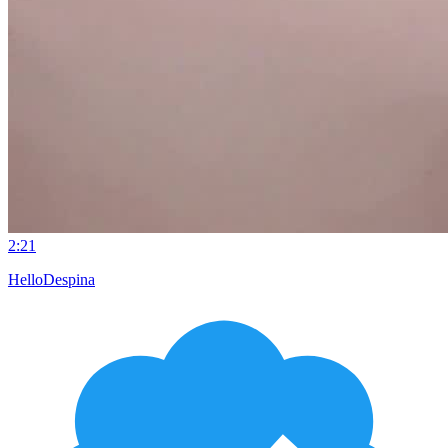
2:21
HelloDespina