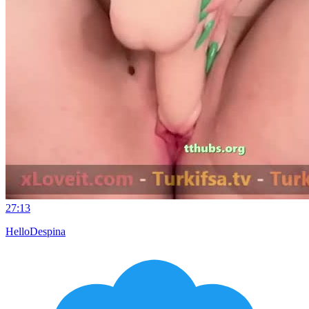
27:13
HelloDespina