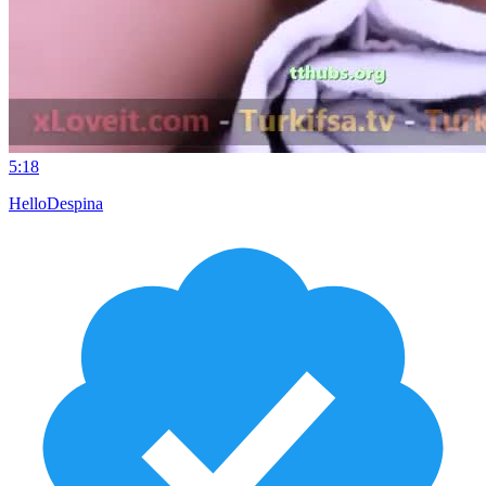
5:18
HelloDespina