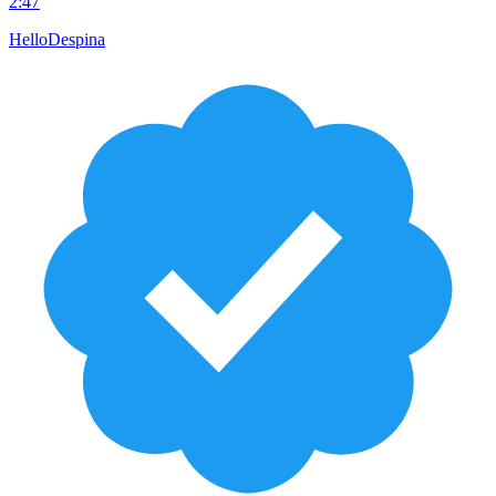
2:47
HelloDespina