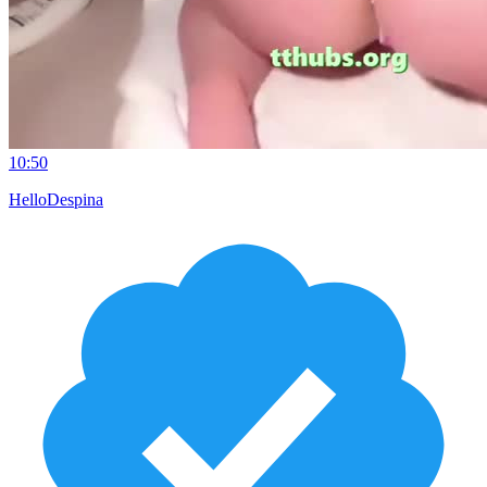
10:50
HelloDespina