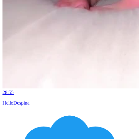
28:55
HelloDespina