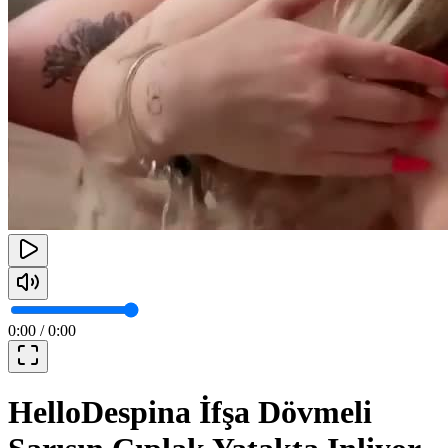
0:00
/
0:00
HelloDespina İfşa Dövmeli