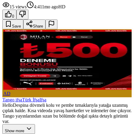
15
views
4:41
1mo ago
HD
0
Save
Share
AD
Tango ifşa
Türk İfşa
Ifşa
HelloDespina dövmeli kolu ve pembe tırnaklarıyla yatağa uzanmış
çıplak halde. Kısa videoda yavaş hareketler ve inlemeler öne çıkıyor.
Tango yayınlarından sızan bu bölümde doğal ışıkta detaylı görüntü
var.
Show more