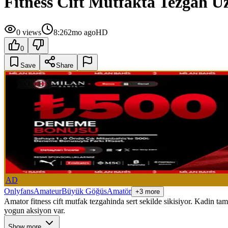
Fitness Cift Mutfakta Tezgah Uz
0
views
8:26
2mo ago
HD
0
Save
Share
AD
Onlyfans
Amateur
Büyük Göğüs
Amatör
+3 more
Amator fitness cift mutfak tezgahinda sert sekilde sikisiyor. Kadin t
yogun aksiyon var.
Show more