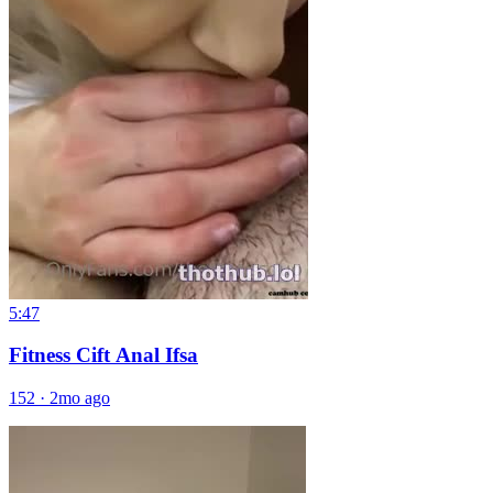
5:47
Fitness Cift Anal Ifsa
152
·
2mo ago