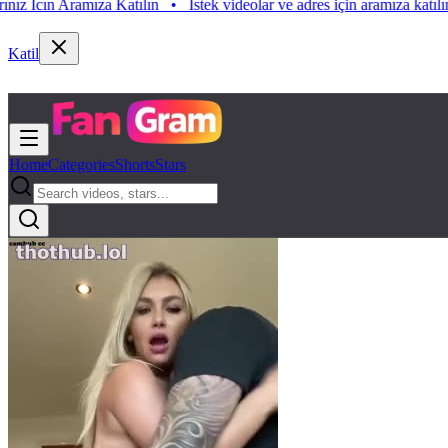
n Aramıza Katılın
•
Istek videolar ve adres için aramıza katılın. Istek 
Katil
Home
Categories
Shorts
Stars