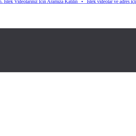
Videolarınız Icın Aramıza Katılın
•
Istek videolar ve adres için aramız