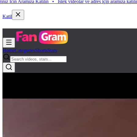
n Aramıza Katılın
•
Istek videolar ve adres için aramıza katılın. Istek 
Katil
Home
Categories
Shorts
Stars