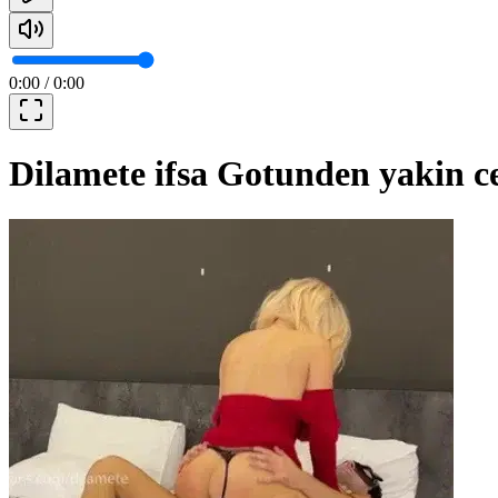
0:00
/
0:00
Dilamete ifsa Gotunden yakin ce