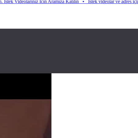
Videolarınız Icın Aramıza Katılın
•
Istek videolar ve adres için aramız