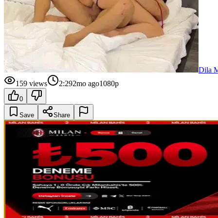
Dila 
159
views
2:29
2mo ago
1080p
0
Save
Share