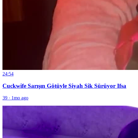
24:54
Cuckwife Sarışın Götüyle Siyah Sik Sürüyor Ifsa
39
·
1mo ago