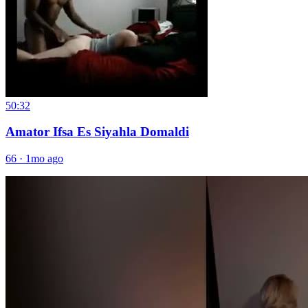
50:32
Amator Ifsa Es Siyahla Domaldi
66
·
1mo ago