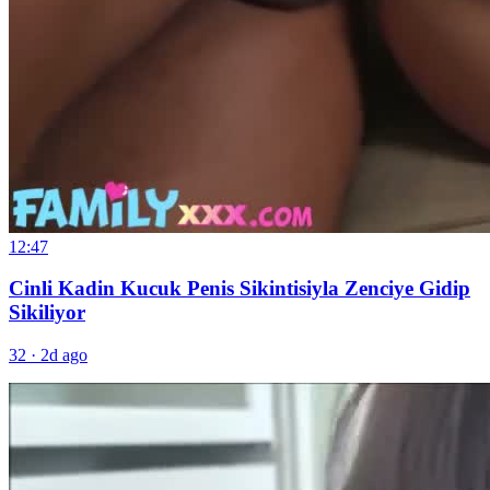
12:47
Cinli Kadin Kucuk Penis Sikintisiyla Zenciye Gidip
Sikiliyor
32
·
2d ago