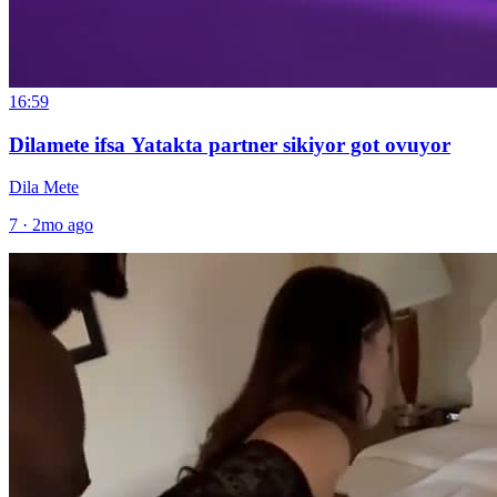
16:59
Dilamete ifsa Yatakta partner sikiyor got ovuyor
Dila Mete
7
·
2mo ago