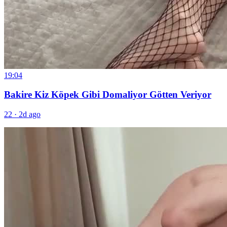
19:04
Bakire Kiz Köpek Gibi Domaliyor Götten Veriyor
22
·
2d ago