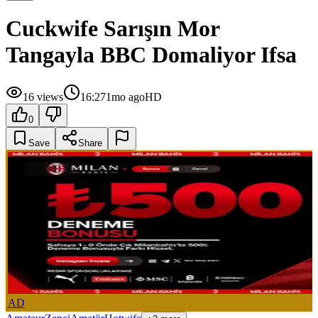
Cuckwife Sarışın Mor
Tangayla BBC Domaliyor Ifsa
16
views
16:27
1mo ago
HD
0
Save
Share
AD