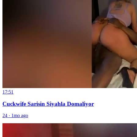
17:51
Cuckwife Sarisin Siyahla Domaliyor
24
·
1mo ago