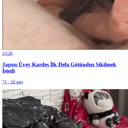
13:26
Japon Üvey Kardeş İlk Defa Götünden Sikilmek
İstedi
71
·
2d ago