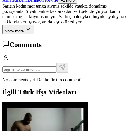
Amateur
Zenci
Amatör
Hotwife
+2 more
Sarışın kadın mor tanga giymiş şekilde yatakta domalmış
pozisyonda. Siyah tenli erkek arkadan sert şekilde giriyor, kadın
elini bacağına koymuş inliyor. Sarhoş haldeyken büyük siyah yarak
hakkında konuşuyor, arada teşekkür ediyor.
Show more
Comments
No comments yet. Be the first to comment!
İlgili Türk İfşa Videoları