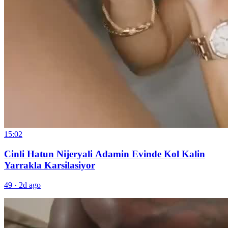
15:02
Cinli Hatun Nijeryali Adamin Evinde Kol Kalin
Yarrakla Karsilasiyor
49
·
2d ago