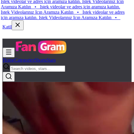
 videolar ve adres için aramıza katılın. Istek Videolarınız Icın
ıza Katılın
•
Istek videolar ve adres için aramıza katılın.
k Videolarınız Icın Aramıza Katılın
•
Istek videolar ve adres
aramıza katılın. Istek Videolarınız Icın Aramıza Katılın
•
Katil
Home
Categories
Shorts
Stars