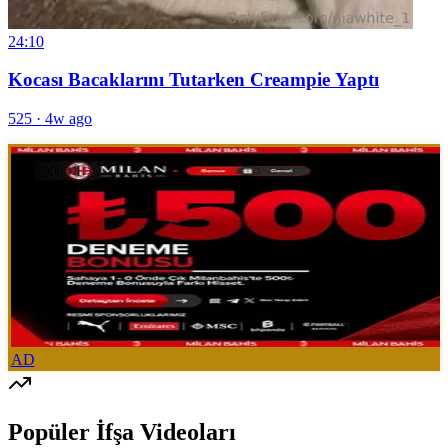
24:10
Kocası Bacaklarını Tutarken Creampie Yaptı
525
·
4w ago
AD
Popüler İfşa Videoları