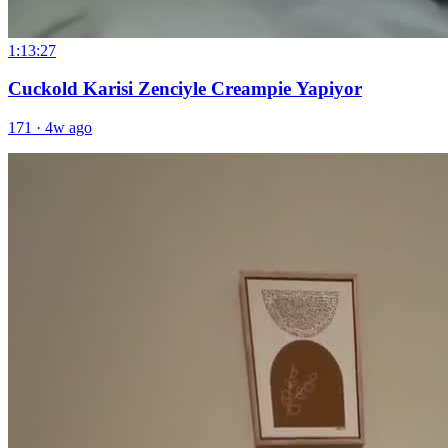
1:13:27
Cuckold Karisi Zenciyle Creampie Yapiyor
171
·
4w ago