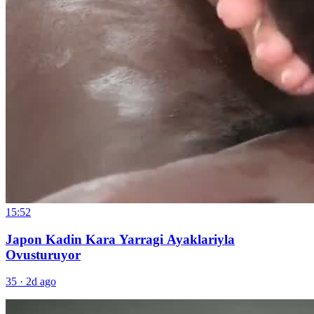
15:52
Japon Kadin Kara Yarragi Ayaklariyla
Ovusturuyor
35
·
2d ago