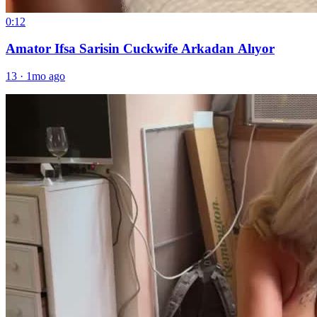
0:12
Amator Ifsa Sarisin Cuckwife Arkadan Alıyor
13
·
1mo ago