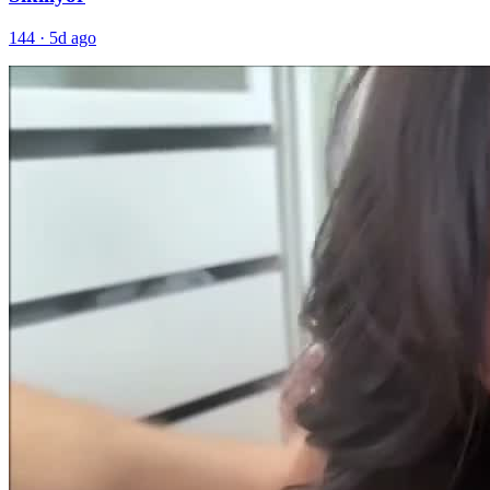
144
·
5d ago