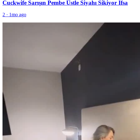
Cuckwife Sarışın Pembe Üstle Siyahı Sikiyor Ifsa
2
·
1mo ago