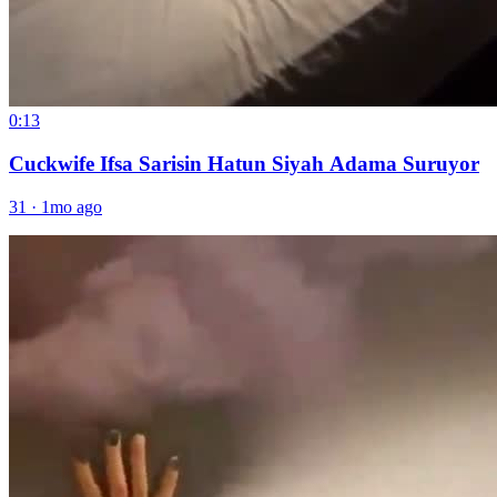
0:13
Cuckwife Ifsa Sarisin Hatun Siyah Adama Suruyor
31
·
1mo ago