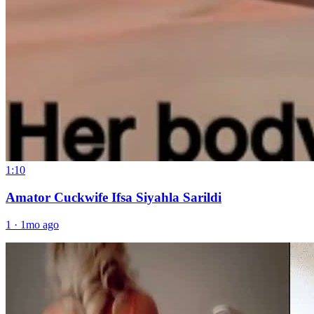
1:10
Amator Cuckwife Ifsa Siyahla Sarildi
1
·
1mo ago