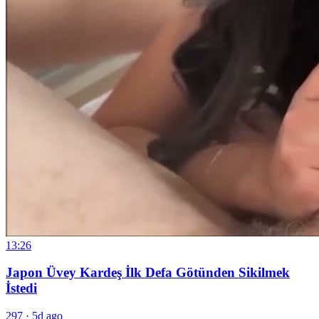
13:26
Japon Üvey Kardeş İlk Defa Götünden Sikilmek
İstedi
297
·
5d ago