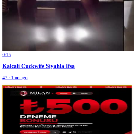
0:15
Kalcali Cuckwife Siyahla Ifsa
47
·
1mo ago