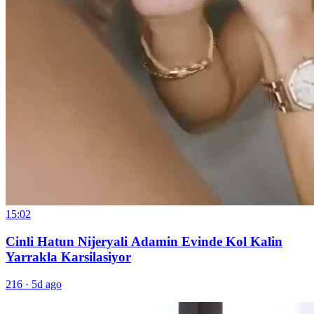
15:02
Cinli Hatun Nijeryali Adamin Evinde Kol Kalin
Yarrakla Karsilasiyor
216
·
5d ago