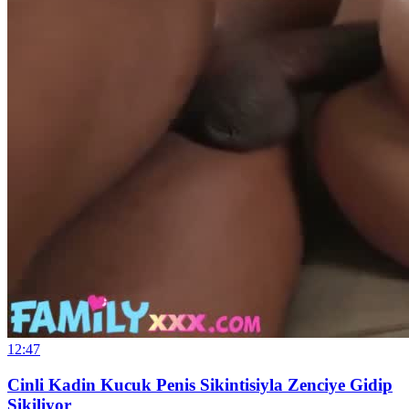
12:47
Cinli Kadin Kucuk Penis Sikintisiyla Zenciye Gidip
Sikiliyor