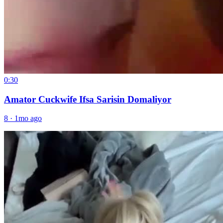
0:30
Amator Cuckwife Ifsa Sarisin Domaliyor
8
·
1mo ago