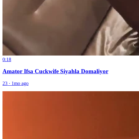
0:18
Amator Ifsa Cuckwife Siyahla Domaliyor
23
·
1mo ago