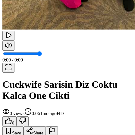
0:00
/
0:00
Cuckwife Sarisin Diz Coktu
Kalca One Cikti
0
views
0:06
1mo ago
HD
0
Save
Share