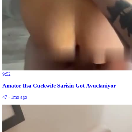
9:52
Amator Ifsa Cuckwife Sarisin Got Avuclaniyor
47
·
1mo ago