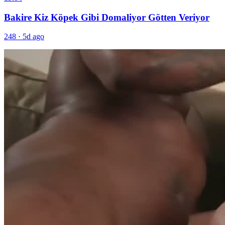
Bakire Kiz Köpek Gibi Domaliyor Götten Veriyor
248
·
5d ago