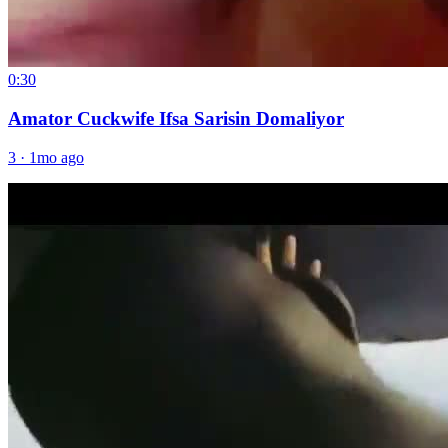
0:30
Amator Cuckwife Ifsa Sarisin Domaliyor
3
·
1mo ago