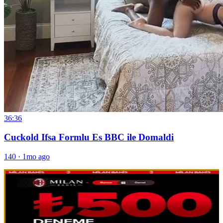
36:36
Cuckold Ifsa Formlu Es BBC ile Domaldi
140
·
1mo ago