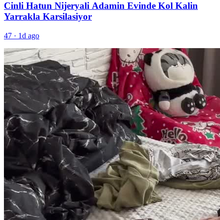
Cinli Hatun Nijeryali Adamin Evinde Kol Kalin
Yarrakla Karsilasiyor
47
·
1d ago