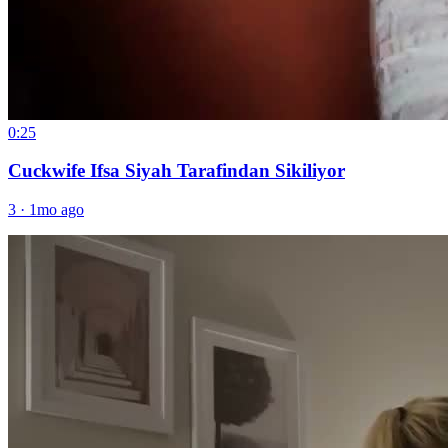
0:25
Cuckwife Ifsa Siyah Tarafindan Sikiliyor
3
·
1mo ago