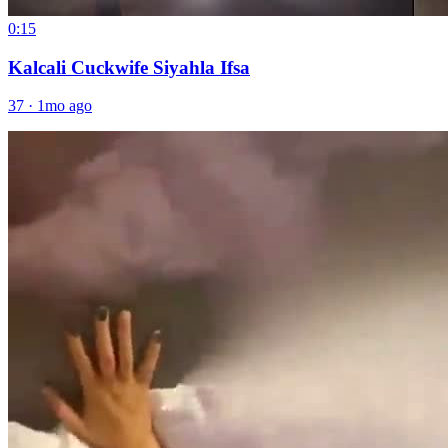
0:15
Kalcali Cuckwife Siyahla Ifsa
37
·
1mo ago