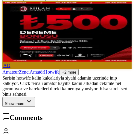
AD
Amateur
Zenci
Amatör
Hotwife
+2 more
Sarisin hotwife kalin kalcalariyla siyahi adamin uzerinde inip
kalkiyor. Cuck temali amator kayitta kadin arkadan cekimle net
gorunuyor ve hareketleri direkt kameraya yansiyor. Kisa sureli sert
binis sahnesi.
Show more
Comments