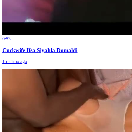
0:53
Cuckwife Ifsa Siyahla Domaldi
15
·
1mo ago