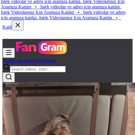
 videolar ve adres için aramıza katılın. Istek Videolarınız Icın
ıza Katılın
•
Istek videolar ve adres için aramıza katılın.
 Videolarınız Icın Aramıza Katılın
•
Istek videolar ve adres
aramıza katılın. Istek Videolarınız Icın Aramıza Katılın
•
Katil
Home
Categories
Shorts
Stars