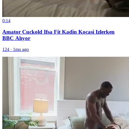
0:14
Amator Cuckold Ifsa Fit Kadin Kocasi Izlerken
BBC Alıyor
124
·
1mo ago