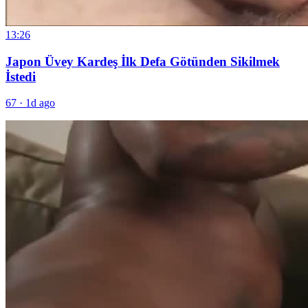
13:26
Japon Üvey Kardeş İlk Defa Götünden Sikilmek
İstedi
67
·
1d ago