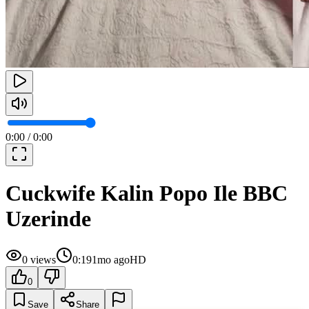
0:00
/
0:00
Cuckwife Kalin Popo Ile BBC
Uzerinde
0
views
0:19
1mo ago
HD
0
Save
Share