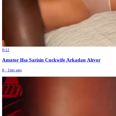
0:12
Amator Ifsa Sarisin Cuckwife Arkadan Alıyor
8
·
1mo ago