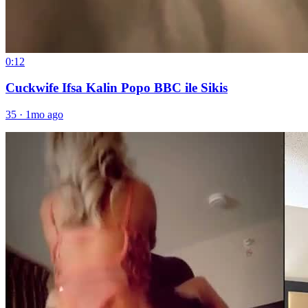
0:12
Cuckwife Ifsa Kalin Popo BBC ile Sikis
35
·
1mo ago