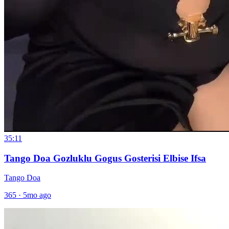
35:11
Tango Doa Gozluklu Gogus Gosterisi Elbise Ifsa
Tango Doa
365
·
5mo ago