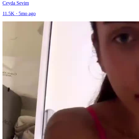
Ceyda Sevim
11.5K
·
5mo ago