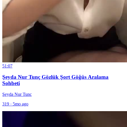
51:07
Şeyda Nur Tunç Gözlük Şort Göğüs Aralama
Sohbeti
Şeyda Nur Tunç
319
·
5mo ago