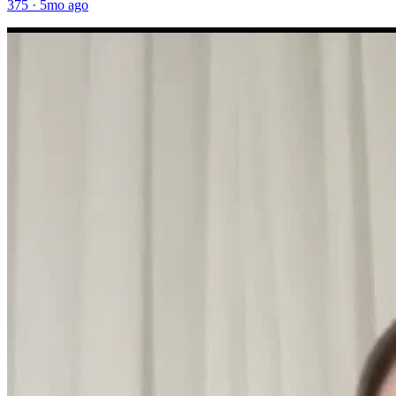
375
·
5mo ago