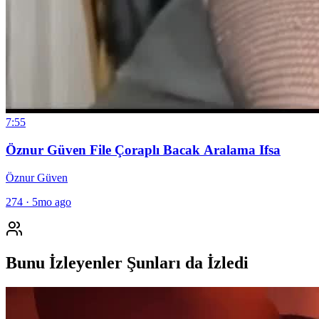
7:55
Öznur Güven File Çoraplı Bacak Aralama Ifsa
Öznur Güven
274
·
5mo ago
Bunu İzleyenler Şunları da İzledi