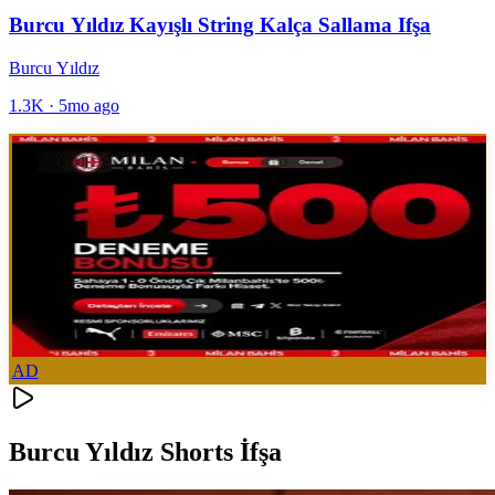
Burcu Yıldız Kayışlı String Kalça Sallama Ifşa
Burcu Yıldız
1.3K
·
5mo ago
AD
Burcu Yıldız Shorts İfşa