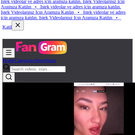
k videolar ve adres için aramıza katılın. Istek Videolarınız Icın
ıza Katılın
•
Istek videolar ve adres için aramıza katılın.
k Videolarınız Icın Aramıza Katılın
•
Istek videolar ve adres
 aramıza katılın. Istek Videolarınız Icın Aramıza Katılın
•
Katil
Home
Categories
Shorts
Stars