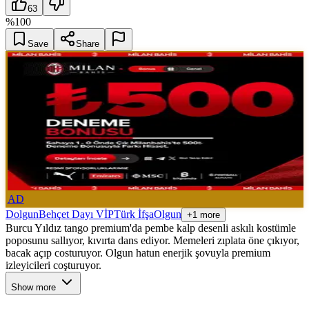
63
%
100
Save
Share
AD
Dolgun
Behçet Dayı VİP
Türk İfşa
Olgun
+1 more
Burcu Yıldız tango premium'da pembe kalp desenli askılı kostümle
poposunu sallıyor, kıvırta dans ediyor. Memeleri zıplata öne çıkıyor,
bacak açıp costuruyor. Olgun hatun enerjik şovuyla premium
izleyicileri coşturuyor.
Show more