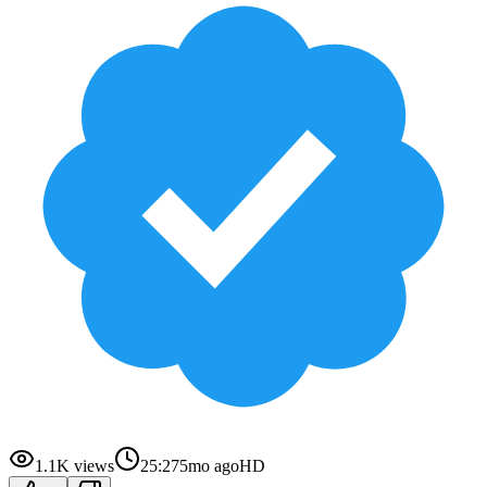
1.1K
views
25:27
5mo ago
HD