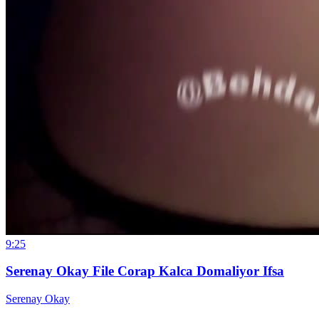
9:25
Serenay Okay File Corap Kalca Domaliyor Ifsa
Serenay Okay