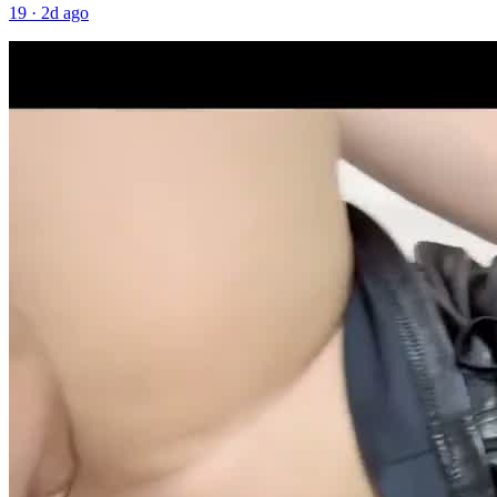
19
·
2d ago