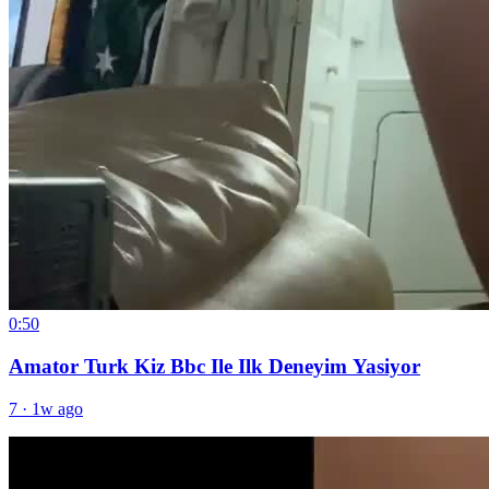
0:50
Amator Turk Kiz Bbc Ile Ilk Deneyim Yasiyor
7
·
1w ago