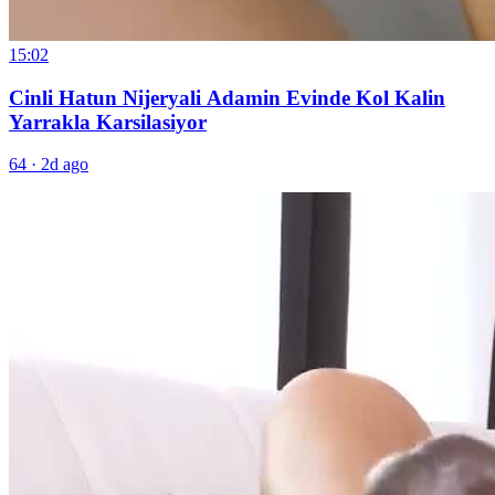
15:02
Cinli Hatun Nijeryali Adamin Evinde Kol Kalin
Yarrakla Karsilasiyor
64
·
2d ago