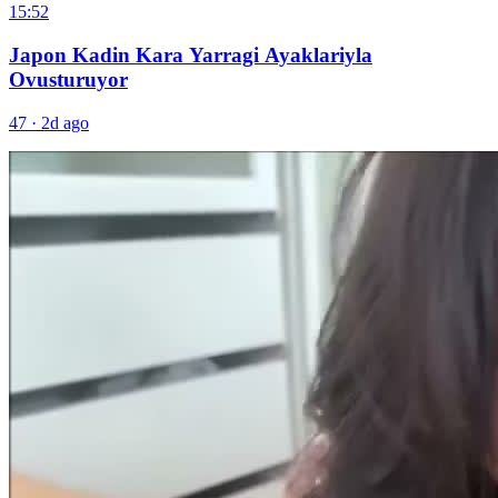
15:52
Japon Kadin Kara Yarragi Ayaklariyla
Ovusturuyor
47
·
2d ago