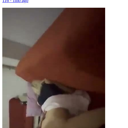
116
·
1mo ago