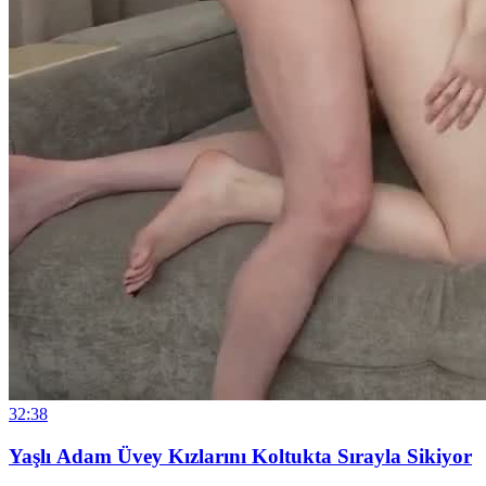
32:38
Yaşlı Adam Üvey Kızlarını Koltukta Sırayla Sikiyor