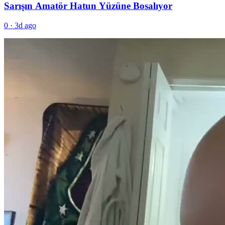
Sarışın Amatör Hatun Yüzüne Bosalıyor
0
·
3d ago