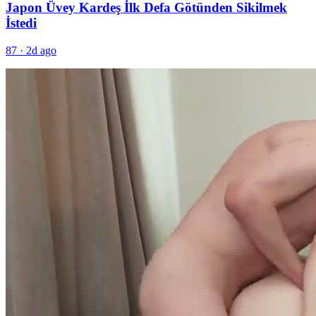
Japon Üvey Kardeş İlk Defa Götünden Sikilmek
İstedi
87
·
2d ago