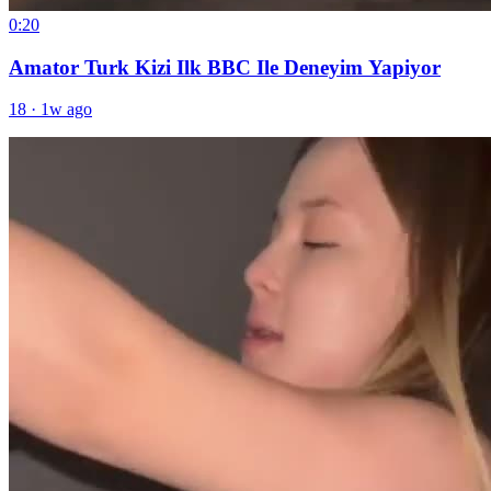
0:20
Amator Turk Kizi Ilk BBC Ile Deneyim Yapiyor
18
·
1w ago