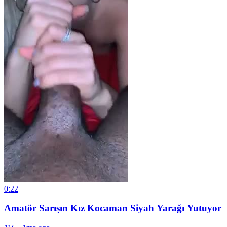
0:22
Amatör Sarışın Kız Kocaman Siyah Yarağı Yutuyor