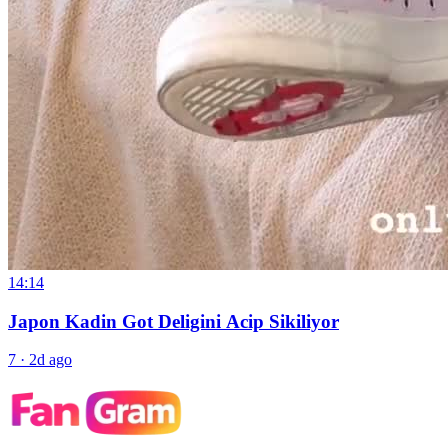
14:14
Japon Kadin Got Deligini Acip Sikiliyor
7
·
2d ago