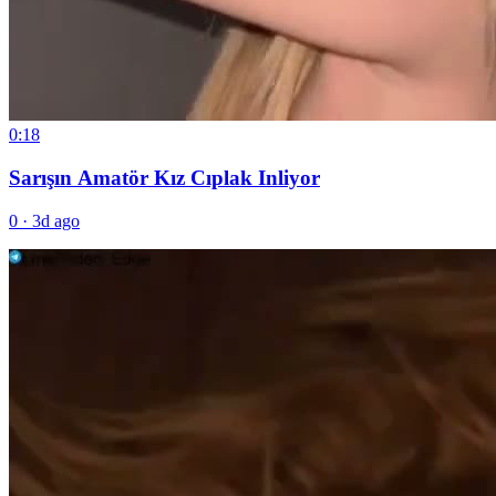
0:18
Sarışın Amatör Kız Cıplak Inliyor
0
·
3d ago