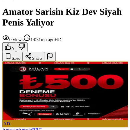
Amator Sarisin Kiz Dev Siyah
Penis Yaliyor
0
views
1:03
1mo ago
HD
0
Save
Share
AD
Amateur
Amatör
BBC