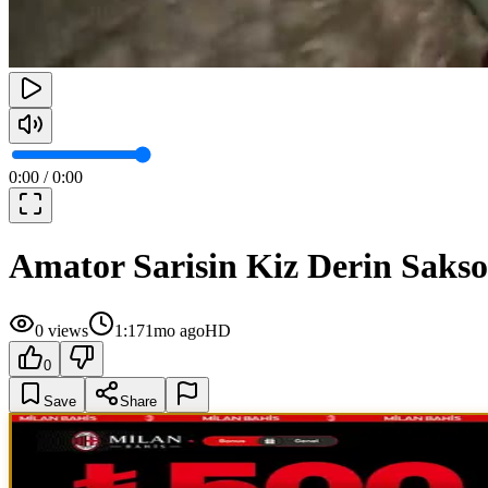
0:00
/
0:00
Amator Sarisin Kiz Derin Sakso
0
views
1:17
1mo ago
HD
0
Save
Share