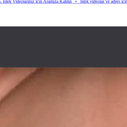
ideolarınız Icın Aramıza Katılın
•
Istek videolar ve adres için aramıza