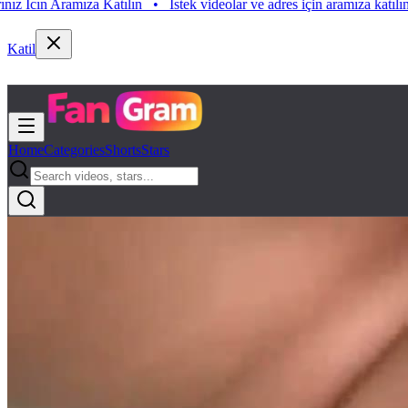
 Aramıza Katılın
•
Istek videolar ve adres için aramıza katılın. Istek V
Katil
Home
Categories
Shorts
Stars