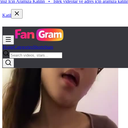
 Aramıza Katılın
•
Istek videolar ve adres için aramıza katılın. Istek V
Katil
Home
Categories
Shorts
Stars