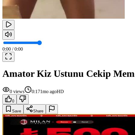
0:00
/
0:00
Amator Kiz Ustunu Cekip Meme
0
views
0:17
1mo ago
HD
0
Save
Share