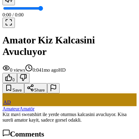
0:00
/
0:00
Amator Kiz Kalcasini
Avucluyor
0
views
0:04
1mo ago
HD
0
Save
Share
AD
Amateur
Amatör
Kiz mavi sweatshirt ile yerde oturmus kalcasini avucluyor. Kisa
sureli amator kayit, sadece gorsel odakli.
Comments