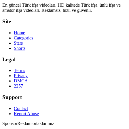
En güncel Türk ifşa videoları. HD kalitede Türk ifşa, ünlü ifşa ve
amatör ifşa videoları. Reklamsız, hızlı ve güvenli.
Site
Home
Categories
Stars
Shorts
Legal
Terms
Privacy
DMCA
2257
Support
Contact
Report Abuse
Sponsor
Reklam ortaklarımız