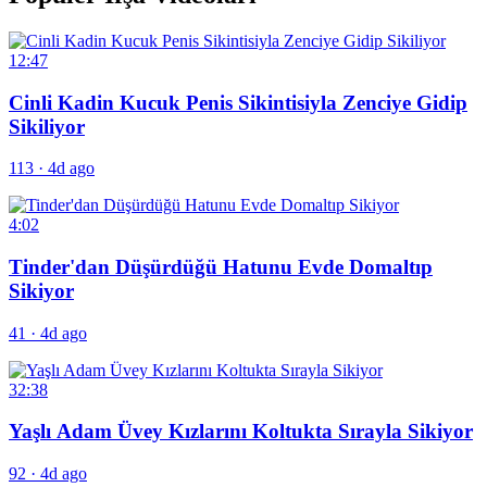
12:47
Cinli Kadin Kucuk Penis Sikintisiyla Zenciye Gidip
Sikiliyor
113
·
4d ago
4:02
Tinder'dan Düşürdüğü Hatunu Evde Domaltıp
Sikiyor
41
·
4d ago
32:38
Yaşlı Adam Üvey Kızlarını Koltukta Sırayla Sikiyor
92
·
4d ago