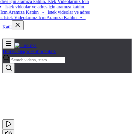
res için aramıza katılın. Istek Videolarınız Icın
•
Istek videolar ve adres için aramıza katılın.
Icın Aramıza Katılın
•
Istek videolar ve adres
n. Istek Videolarınız Icın Aramıza Katılın
•
Katil
Home
Categories
Shorts
Stars