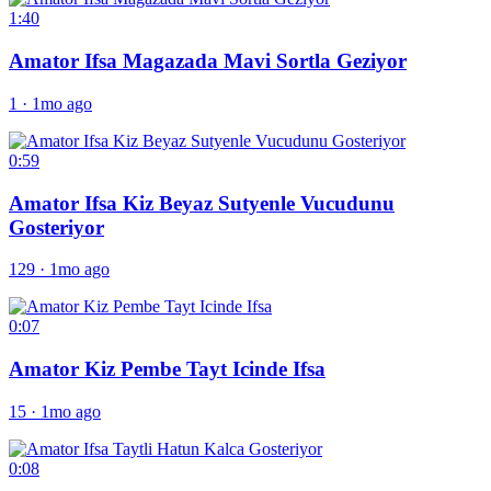
1:40
Amator Ifsa Magazada Mavi Sortla Geziyor
1
·
1mo ago
0:59
Amator Ifsa Kiz Beyaz Sutyenle Vucudunu
Gosteriyor
129
·
1mo ago
0:07
Amator Kiz Pembe Tayt Icinde Ifsa
15
·
1mo ago
0:08