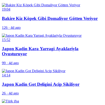
19:04
Bakire Kiz Köpek Gibi Domaliyor Götten Veriyor
126
·
4d ago
15:52
Japon Kadin Kara Yarragi Ayaklariyla
Ovusturuyor
99
·
4d ago
14:14
Japon Kadin Got Deligini Acip Sikiliyor
26
·
4d ago