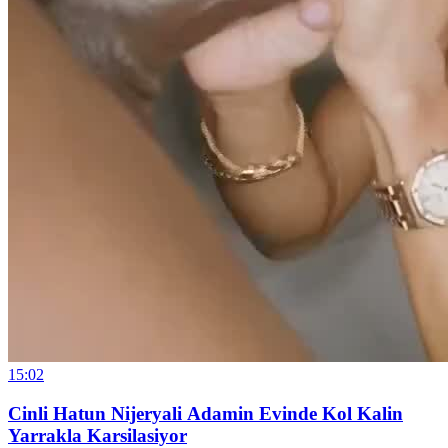
15:02
Cinli Hatun Nijeryali Adamin Evinde Kol Kalin
Yarrakla Karsilasiyor