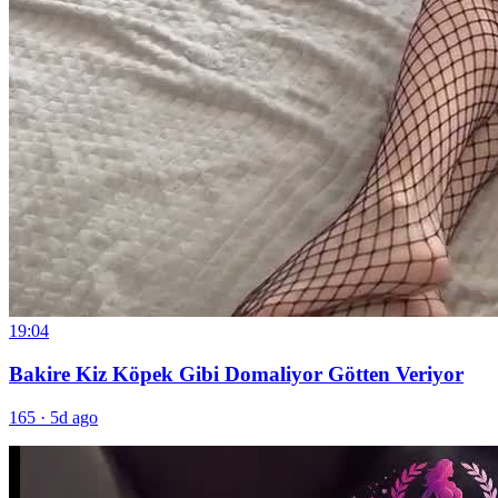
19:04
Bakire Kiz Köpek Gibi Domaliyor Götten Veriyor
165
·
5d ago