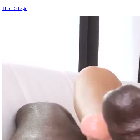
185
·
5d ago