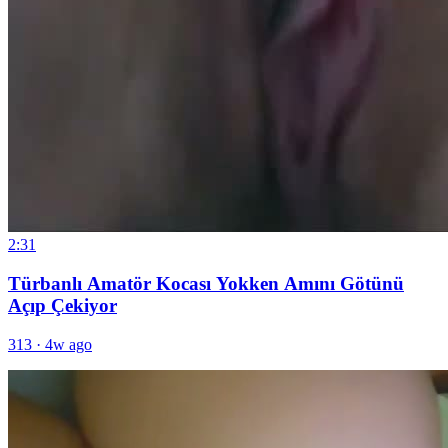
2:31
Türbanlı Amatör Kocası Yokken Amını Götünü
Açıp Çekiyor
313
·
4w ago