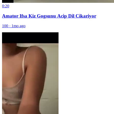
0:20
Amator Ifsa Kiz Gogsunu Acip Dil Cikariyor
100
·
1mo ago