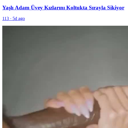
Yaşlı Adam Üvey Kızlarını Koltukta Sırayla Sikiyor
113
·
5d ago