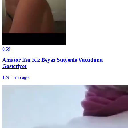
0:59
Amator Ifsa Kiz Beyaz Sutyenle Vucudunu
Gosteriyor
129
·
1mo ago