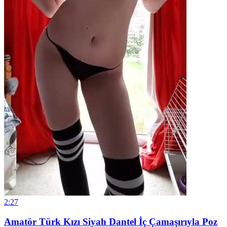
2:27
Amatör Türk Kızı Siyah Dantel İç Çamaşırıyla Poz