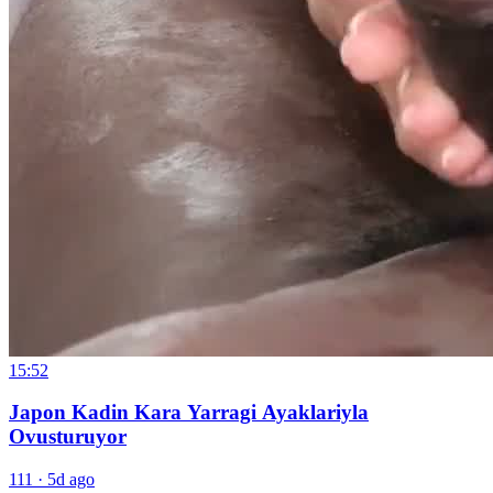
15:52
Japon Kadin Kara Yarragi Ayaklariyla
Ovusturuyor
111
·
5d ago