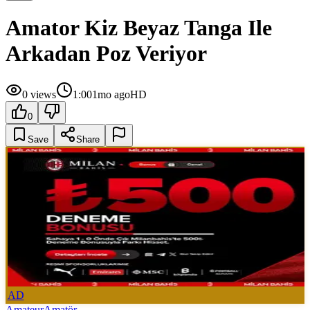
Amator Kiz Beyaz Tanga Ile
Arkadan Poz Veriyor
0
views
1:00
1mo ago
HD
0
Save
Share
AD
Amateur
Amatör